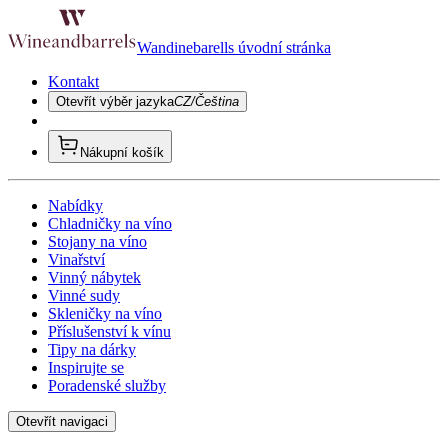
Wandinebarells úvodní stránka
Kontakt
Otevřít výběr jazyka
CZ/Čeština
Nákupní košík
Nabídky
Chladničky na víno
Stojany na víno
Vinařství
Vinný nábytek
Vinné sudy
Skleničky na víno
Příslušenství k vínu
Tipy na dárky
Inspirujte se
Poradenské služby
Otevřít navigaci