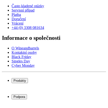
Často kladené otázky
Servisní případ
Platba
Doručení
Vrácení
+44 (0) 3308 081634
Informace o společnosti
O Wineandbarrels
Kontaktní osoby
Black Friday
Singles Day
Cyber Monday
Produkty
Chladničky na víno
Stojany na víno
Podpora
Vinný nábytek
Vinné sudy
Často kladené otázky
Příslušenství k vínu