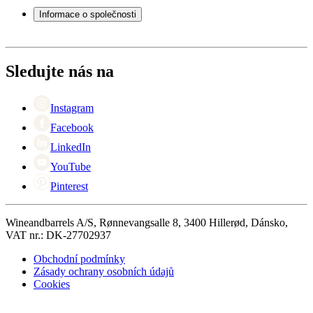
Servisní případ
Informace o společnosti
Platba
Doručení
O Wineandbarrels
Vrácení
Kontaktní osoby
+44 (0) 3308 081634
Black Friday
Sledujte nás na
Singles Day
Cyber Monday
Instagram
Facebook
LinkedIn
YouTube
Pinterest
Wineandbarrels A/S, Rønnevangsalle 8, 3400 Hillerød, Dánsko,
VAT nr.: DK-27702937
Obchodní podmínky
Zásady ochrany osobních údajů
Cookies