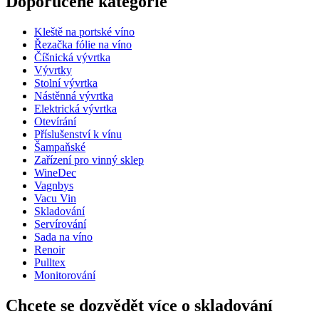
Doporučené kategorie
Číslo produktu
PI47
Kleště na portské víno
Rozměry (ŠxVxH cm)
Řezačka fólie na víno
Hmotnost (kg)
2
Číšnická vývrtka
Šířka (cm)
41.5
Vývrtky
Hloubka (cm)
11.5
Stolní vývrtka
Nástěnná vývrtka
Elektrická vývrtka
Otevírání
Příslušenství k vínu
Šampaňské
Zařízení pro vinný sklep
WineDec
Vagnbys
Vacu Vin
Skladování
Servírování
Sada na víno
Renoir
Pulltex
Monitorování
Chcete se dozvědět více o skladování