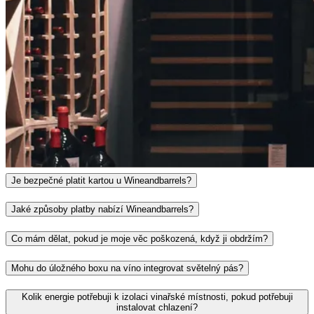
Nejčastěj��í dotazy
Kdo jsou Wineandbarrels?
Je bezpečné platit kartou u Wineandbarrels?
Jaké způsoby platby nabízí Wineandbarrels?
Co mám dělat, pokud je moje věc poškozená, když ji obdržím?
Mohu do úložného boxu na víno integrovat světelný pás?
Kolik energie potřebuji k izolaci vinařské místnosti, pokud potřebuji
instalovat chlazení?