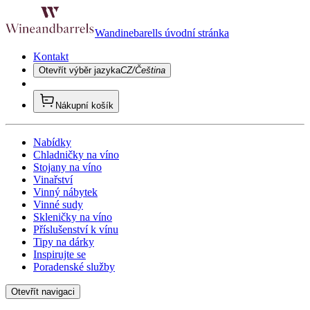
Wandinebarells úvodní stránka
Kontakt
Otevřít výběr jazyka
CZ/Čeština
Nákupní košík
Nabídky
Chladničky na víno
Stojany na víno
Vinařství
Vinný nábytek
Vinné sudy
Skleničky na víno
Příslušenství k vínu
Tipy na dárky
Inspirujte se
Poradenské služby
Otevřít navigaci