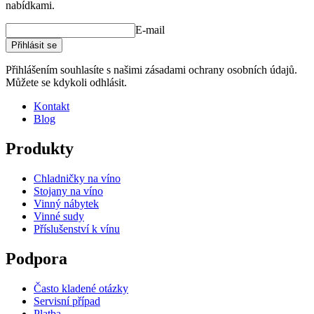
nabídkami.
E-mail
Přihlásit se
Přihlášením souhlasíte s našimi zásadami ochrany osobních údajů.
Můžete se kdykoli odhlásit.
Kontakt
Blog
Produkty
Chladničky na víno
Stojany na víno
Vinný nábytek
Vinné sudy
Příslušenství k vínu
Podpora
Často kladené otázky
Servisní případ
Platba