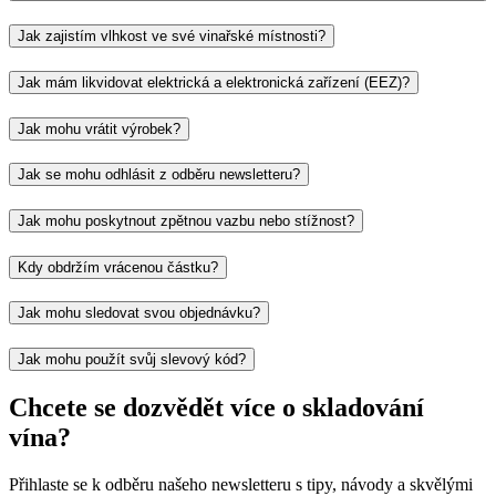
Jak zajistím vlhkost ve své vinařské místnosti?
Jak mám likvidovat elektrická a elektronická zařízení (EEZ)?
Jak mohu vrátit výrobek?
Jak se mohu odhlásit z odběru newsletteru?
Jak mohu poskytnout zpětnou vazbu nebo stížnost?
Kdy obdržím vrácenou částku?
Jak mohu sledovat svou objednávku?
Jak mohu použít svůj slevový kód?
Chcete se dozvědět více o skladování
vína?
Přihlaste se k odběru našeho newsletteru s tipy, návody a skvělými