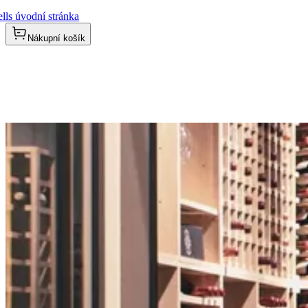
lls úvodní stránka
Nákupní košík