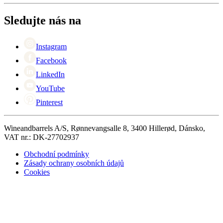
Vrácení
Kontaktní osoby
+44 (0) 3308 081634
Black Friday
Sledujte nás na
Singles Day
Cyber Monday
Instagram
Facebook
LinkedIn
YouTube
Pinterest
Wineandbarrels A/S, Rønnevangsalle 8, 3400 Hillerød, Dánsko,
VAT nr.: DK-27702937
Obchodní podmínky
Zásady ochrany osobních údajů
Cookies