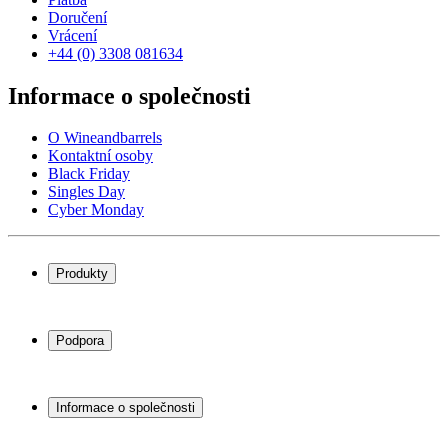
Doručení
Vrácení
+44 (0) 3308 081634
Informace o společnosti
O Wineandbarrels
Kontaktní osoby
Black Friday
Singles Day
Cyber Monday
Produkty
Chladničky na víno
Stojany na víno
Podpora
Vinný nábytek
Vinné sudy
Často kladené otázky
Příslušenství k vínu
Servisní případ
Informace o společnosti
Platba
Doručení
O Wineandbarrels