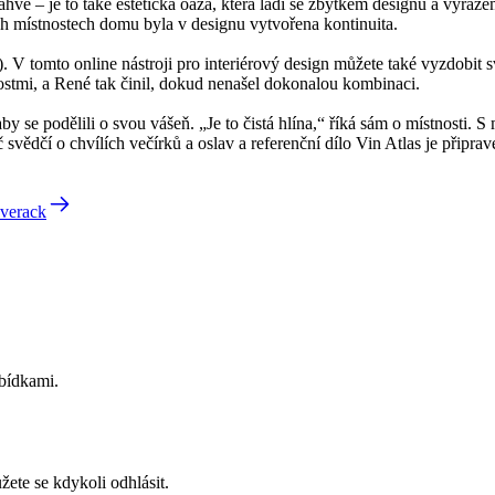
hve – je to také estetická oáza, která ladí se zbytkem designu a výraz
ích místnostech domu byla v designu vytvořena kontinuita.
 V tomto online nástroji pro interiérový design můžete také vyzdobit 
tmi, a René tak činil, dokud nenašel dokonalou kombinaci.
y se podělili o svou vášeň. „Je to čistá hlína,“ říká sám o místnosti. S
dčí o chvílích večírků a oslav a referenční dílo Vin Atlas je připrave
averack
abídkami.
ete se kdykoli odhlásit.