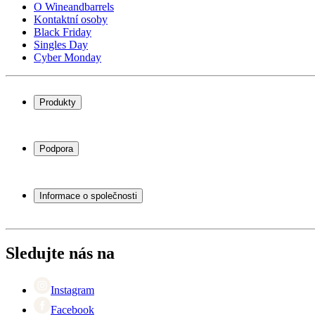
O Wineandbarrels
Kontaktní osoby
Black Friday
Singles Day
Cyber Monday
Produkty
Chladničky na víno
Stojany na víno
Podpora
Vinný nábytek
Vinné sudy
Často kladené otázky
Příslušenství k vínu
Servisní případ
Informace o společnosti
Platba
Doručení
O Wineandbarrels
Vrácení
Kontaktní osoby
+44 (0) 3308 081634
Black Friday
Sledujte nás na
Singles Day
Cyber Monday
Instagram
Facebook