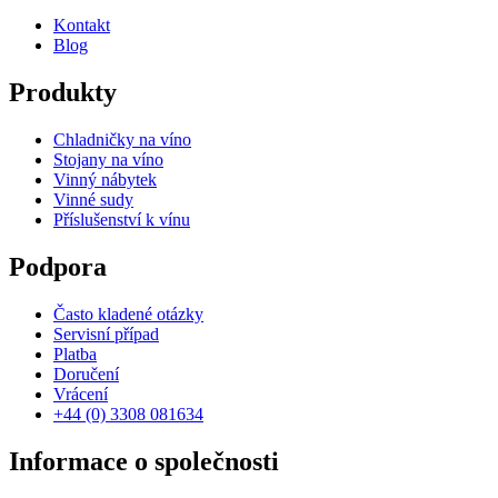
Kontakt
Blog
Produkty
Chladničky na víno
Stojany na víno
Vinný nábytek
Vinné sudy
Příslušenství k vínu
Podpora
Často kladené otázky
Servisní případ
Platba
Doručení
Vrácení
+44 (0) 3308 081634
Informace o společnosti