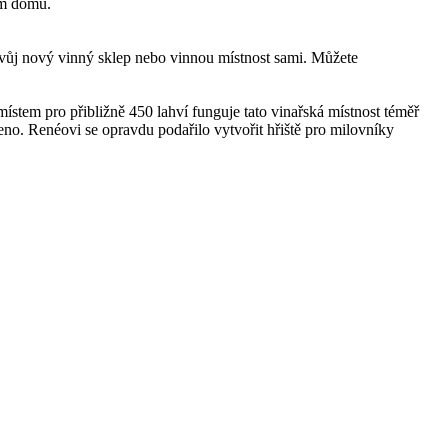
em domu.
svůj nový vinný sklep nebo vinnou místnost sami. Můžete
 místem pro přibližně 450 lahví funguje tato vinařská místnost téměř
no. Renéovi se opravdu podařilo vytvořit hřiště pro milovníky