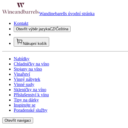
Wandinebarells úvodní stránka
Kontakt
Otevřít výběr jazyka
CZ/Čeština
Nákupní košík
Nabídky
Chladničky na víno
Stojany na víno
Vinařství
Vinný nábytek
Vinné sudy
Skleničky na víno
Příslušenství k vínu
Tipy na dárky
Inspirujte se
Poradenské služby
Otevřít navigaci