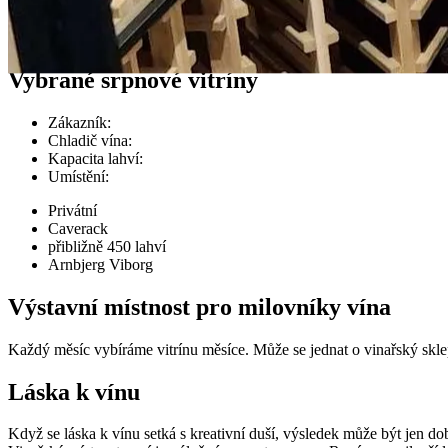
Případy zákazníků
Vybrané srpnové vitríny
Zákazník
:
Chladič vína
:
Kapacita lahví
:
Umístění
:
Privátní
Caverack
přibližně 450 lahví
Arnbjerg Viborg
Výstavní místnost pro milovníky vína
Každý měsíc vybíráme vitrínu měsíce. Může se jednat o vinařský skle
Láska k vínu
Když se láska k vínu setká s kreativní duší, výsledek může být jen do