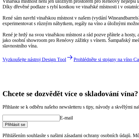
Vinařská místnost není jen úložným prostorem pro Renéovy nejlepší la
Díky dřevěné podlaze s rybí kostkou ve vinařské místnosti i v ostatn
René sám navrhl vinařskou místnost v našem (vydání Wineandbarrels).
experimentovat s různým nábytkem, regály na víno a úložnými možnos
René je hrdý na svou vinařskou místnost a rád pozve přátele a hosty, ab
jako osobní showroom pro Renéovy zážitky s vínem. Šampaňský meč svě
slavnostního vína.
Vyzkoušejte nástroj Design Tool
Prohlédněte si stojany na víno C
René
Chcete se dozvědět více o skladování vína?
Přihlaste se k odběru našeho newsletteru s tipy, návody a skvělými n
E-mail
Přihlásit se
Přihlášením souhlasíte s našimi zásadami ochrany osobních údajů. Můž