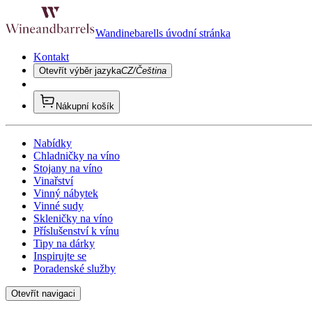
Wandinebarells úvodní stránka
Kontakt
Otevřít výběr jazyka
CZ/Čeština
Nákupní košík
Nabídky
Chladničky na víno
Stojany na víno
Vinařství
Vinný nábytek
Vinné sudy
Skleničky na víno
Příslušenství k vínu
Tipy na dárky
Inspirujte se
Poradenské služby
Otevřít navigaci