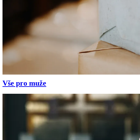
Tipy na dárky
Máme velký výběr lahodných dárků pro každou příležitost. Ať už hle
místě.
Vše pro muže