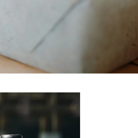
dáte dokonalý dárek pro muže, který má všechno, pro nadšeného milovn