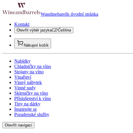
Wandinebarells úvodní stránka
Kontakt
Otevřít výběr jazyka
CZ/Čeština
Nákupní košík
Nabídky
Chladničky na víno
Stojany na víno
Vinařství
Vinný nábytek
Vinné sudy
Skleničky na víno
Příslušenství k vínu
Tipy na dárky
Inspirujte se
Poradenské služby
Otevřít navigaci