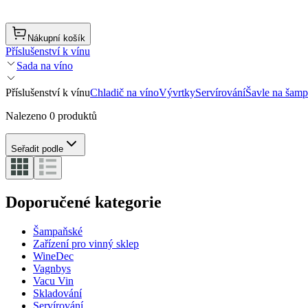
Nákupní košík
Příslušenství k vínu
Sada na víno
Příslušenství k vínu
Chladič na víno
Vývrtky
Servírování
Šavle na šam
Nalezeno 0 produktů
Seřadit podle
Doporučené kategorie
Šampaňské
Zařízení pro vinný sklep
WineDec
Vagnbys
Vacu Vin
Skladování
Servírování