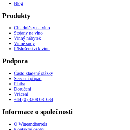
Blog
Produkty
Chladničky na víno
Stojany na víno
Vinný nábytek
Vinné sudy
Příslušenství k vínu
Podpora
Často kladené otázky
Servisní případ
Platba
Doručení
Vrácení
+44 (0) 3308 081634
Informace o společnosti
O Wineandbarrels
Kontaktní osoby