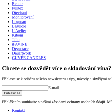
Renoir
Pulltex
Otevírání
Monitorování
Legnoart
Laguiole
L'Atelier
Kiboni
Jídlo
iFAVINE
Degustace
Dauartwork
CUVÉE CANDLES
Chcete se dozvědět více o skladování vína?
Přihlaste se k odběru našeho newsletteru s tipy, návody a skvělými n
E-mail
Přihlásit se
Přihlášením souhlasíte s našimi zásadami ochrany osobních údajů. Můž
Kontakt