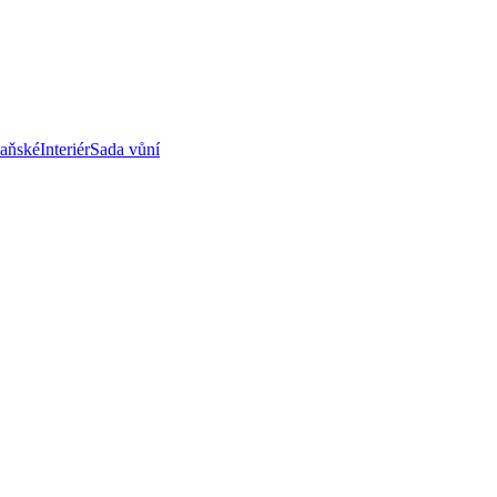
paňské
Interiér
Sada vůní