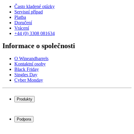
Často kladené otázky
Servisní případ
Platba
Doručení
Vrácení
+44 (0) 3308 081634
Informace o společnosti
O Wineandbarrels
Kontaktní osoby
Black Friday
Singles Day
Cyber Monday
Produkty
Chladničky na víno
Stojany na víno
Podpora
Vinný nábytek
Vinné sudy
Často kladené otázky
Příslušenství k vínu