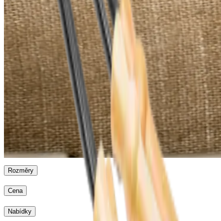
Kleště na portské víno
Otevírání
Vývrtky
Stolní vývrtka
Nástěnná vývrtka
Kleště na portské
víno
Elektrická vývrtka
Rozměry
Cena
Nabídky