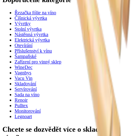
Řezačka fólie na víno
Číšnická vývrtka
Vývrtky
Stolní vývrtka
Nástěnná vývrtka
Elektrická vývrtka
Otevírání
Příslušenství k vínu
Šampaňské
Zařízení pro vinný sklep
WineDec
Vagnbys
Vacu Vin
Skladování
Servírování
Sada na víno
Renoir
Pulltex
Monitorování
Legnoart
Chcete se dozvědět více o skladování