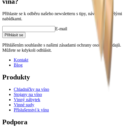
vína?
Přihlaste se k odběru našeho newsletteru s tipy, návody a skvělými
nabídkami.
E-mail
Přihlásit se
Přihlášením souhlasíte s našimi zásadami ochrany osobních údajů.
Můžete se kdykoli odhlásit.
Kontakt
Blog
Produkty
Chladničky na víno
Stojany na víno
Vinný nábytek
Vinné sudy
Příslušenství k vínu
Podpora