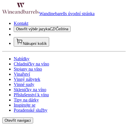
Wandinebarells úvodní stránka
Kontakt
Otevřít výběr jazyka
CZ/Čeština
Nákupní košík
Nabídky
Chladničky na víno
Stojany na víno
Vinařství
Vinný nábytek
Vinné sudy
Skleničky na víno
Příslušenství k vínu
Tipy na dárky
Inspirujte se
Poradenské služby
Otevřít navigaci