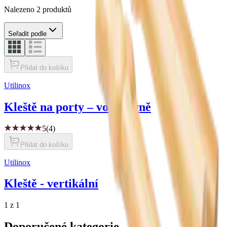
Nalezeno 2 produktů
Seřadit podle
Přidat do košíku
Utilinox
Kleště na porty – vodorovně
5
(4)
Přidat do košíku
Utilinox
Kleště - vertikální
1 z 1
Doporučené kategorie