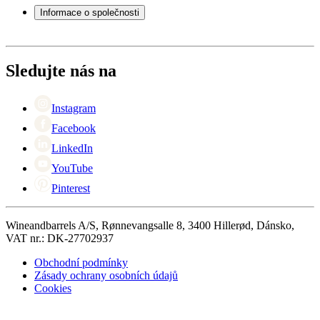
Servisní případ
Informace o společnosti
Platba
Doručení
O Wineandbarrels
Vrácení
Kontaktní osoby
+44 (0) 3308 081634
Black Friday
Sledujte nás na
Singles Day
Cyber Monday
Instagram
Facebook
LinkedIn
YouTube
Pinterest
Wineandbarrels A/S, Rønnevangsalle 8, 3400 Hillerød, Dánsko,
VAT nr.: DK-27702937
Obchodní podmínky
Zásady ochrany osobních údajů
Cookies