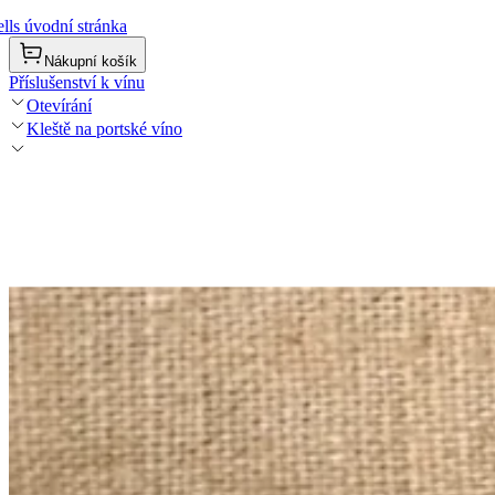
lls úvodní stránka
Nákupní košík
Příslušenství k vínu
Otevírání
Kleště na portské víno