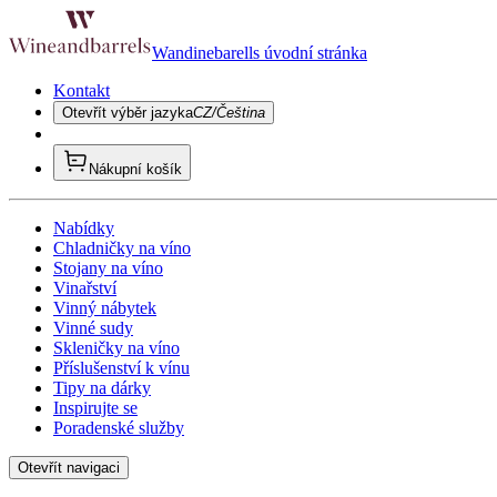
Wandinebarells úvodní stránka
Kontakt
Otevřít výběr jazyka
CZ/Čeština
Nákupní košík
Nabídky
Chladničky na víno
Stojany na víno
Vinařství
Vinný nábytek
Vinné sudy
Skleničky na víno
Příslušenství k vínu
Tipy na dárky
Inspirujte se
Poradenské služby
Otevřít navigaci