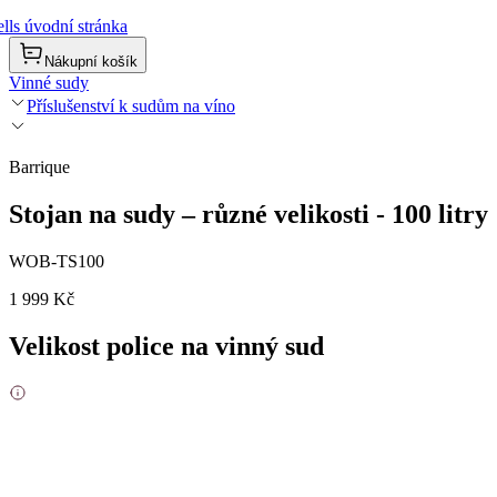
lls úvodní stránka
Nákupní košík
Vinné sudy
Příslušenství k sudům na víno
Barrique
Stojan na sudy – různé velikosti - 100 litry
WOB-TS100
1 999 Kč
Velikost police na vinný sud