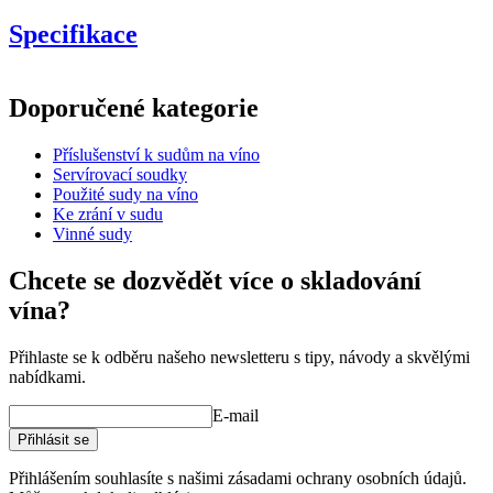
Specifikace
Informace
Doporučené kategorie
Číslo produktu
WOB-TS100
Příslušenství k sudům na víno
Rozměry (ŠxVxH cm)
Servírovací soudky
Hmotnost (kg)
6
Použité sudy na víno
Ke zrání v sudu
product extension
Vinné sudy
Status When Soldout
active
Chcete se dozvědět více o skladování
vína?
Přihlaste se k odběru našeho newsletteru s tipy, návody a skvělými
nabídkami.
E-mail
Přihlásit se
Přihlášením souhlasíte s našimi zásadami ochrany osobních údajů.