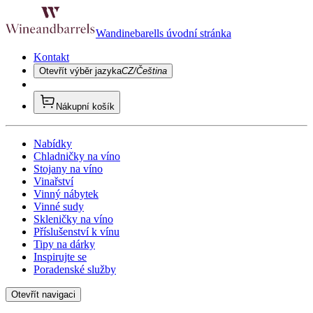
Wandinebarells úvodní stránka
Kontakt
Otevřít výběr jazyka
CZ/Čeština
Nákupní košík
Nabídky
Chladničky na víno
Stojany na víno
Vinařství
Vinný nábytek
Vinné sudy
Skleničky na víno
Příslušenství k vínu
Tipy na dárky
Inspirujte se
Poradenské služby
Otevřít navigaci