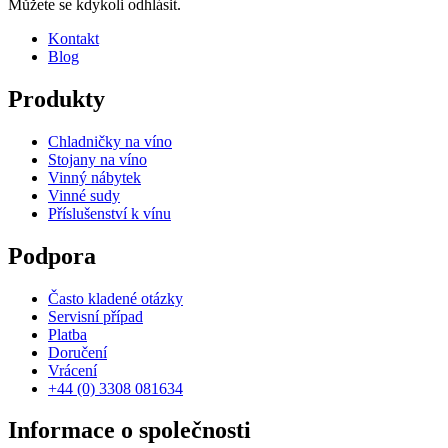
Můžete se kdykoli odhlásit.
Kontakt
Blog
Produkty
Chladničky na víno
Stojany na víno
Vinný nábytek
Vinné sudy
Příslušenství k vínu
Podpora
Často kladené otázky
Servisní případ
Platba
Doručení
Vrácení
+44 (0) 3308 081634
Informace o společnosti