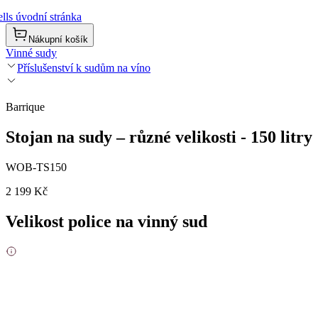
lls úvodní stránka
Nákupní košík
Vinné sudy
Příslušenství k sudům na víno
Barrique
Stojan na sudy – různé velikosti - 150 litry
WOB-TS150
2 199 Kč
Velikost police na vinný sud