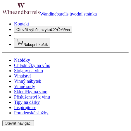
Wandinebarells úvodní stránka
Kontakt
Otevřít výběr jazyka
CZ/Čeština
Nákupní košík
Nabídky
Chladničky na víno
Stojany na víno
Vinařství
Vinný nábytek
Vinné sudy
Skleničky na víno
Příslušenství k vínu
Tipy na dárky
Inspirujte se
Poradenské služby
Otevřít navigaci