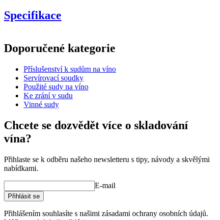
Specifikace
Informace
Doporučené kategorie
Číslo produktu
WOB-TS150
Příslušenství k sudům na víno
Rozměry (ŠxVxH cm)
Servírovací soudky
Hmotnost (kg)
6
Použité sudy na víno
Ke zrání v sudu
product extension
Vinné sudy
Status When Soldout
active
Chcete se dozvědět více o skladování
vína?
Přihlaste se k odběru našeho newsletteru s tipy, návody a skvělými
nabídkami.
E-mail
Přihlásit se
Přihlášením souhlasíte s našimi zásadami ochrany osobních údajů.