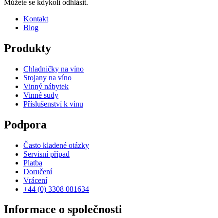
Můžete se kdykoli odhlásit.
Kontakt
Blog
Produkty
Chladničky na víno
Stojany na víno
Vinný nábytek
Vinné sudy
Příslušenství k vínu
Podpora
Často kladené otázky
Servisní případ
Platba
Doručení
Vrácení
+44 (0) 3308 081634
Informace o společnosti