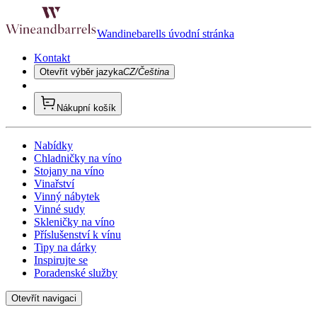
Wandinebarells úvodní stránka
Kontakt
Otevřít výběr jazyka
CZ/Čeština
Nákupní košík
Nabídky
Chladničky na víno
Stojany na víno
Vinařství
Vinný nábytek
Vinné sudy
Skleničky na víno
Příslušenství k vínu
Tipy na dárky
Inspirujte se
Poradenské služby
Otevřít navigaci