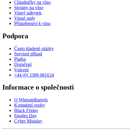
Chladničky na víno
Stojany na víno
Vinný nábytek
Vinné sudy
Příslušenství k vínu
Podpora
Často kladené otázky
Servisní případ
Platba
Doručení
Vrácení
+44 (0) 3308 081634
Informace o společnosti
O Wineandbarrels
Kontaktní osoby
Black Friday
Singles Day
Cyber Monday