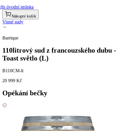
lls úvodní stránka
Nákupní košík
Vinné sudy
Barrique
110litrový sud z francouzského dubu -
Toast světlo (L)
B110CM-lt
20 999 Kč
Opékání bečky