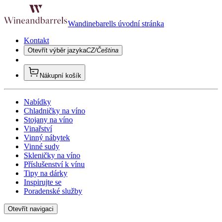
Wandinebarells úvodní stránka
Kontakt
Otevřít výběr jazyka
CZ/Čeština
Nákupní košík
Nabídky
Chladničky na víno
Stojany na víno
Vinařství
Vinný nábytek
Vinné sudy
Skleničky na víno
Příslušenství k vínu
Tipy na dárky
Inspirujte se
Poradenské služby
Otevřít navigaci