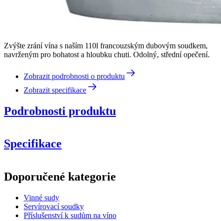
Zvýšte zrání vína s naším 110l francouzským dubovým soudkem,
navrženým pro bohatost a hloubku chuti. Odolný, střední opečení.
Zobrazit podrobnosti o produktu
Zobrazit specifikace
Podrobnosti produktu
Specifikace
Informace
Doporučené kategorie
Číslo produktu
B110CM-lt
Vinné sudy
Rozměry (ŠxVxH cm)
Servírovací soudky
Hmotnost (kg)
30
Příslušenství k sudům na víno