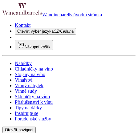
Wandinebarells úvodní stránka
Kontakt
Otevřít výběr jazyka
CZ/Čeština
Nákupní košík
Nabídky
Chladničky na víno
Stojany na víno
Vinařství
Vinný nábytek
Vinné sudy
Skleničky na víno
Příslušenství k vínu
Tipy na dárky
Inspirujte se
Poradenské služby
Otevřít navigaci