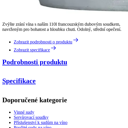
Zvýšte zrání vína s naším 110l francouzským dubovým soudkem,
navrženým pro bohatost a hloubku chuti. Odolný, střední opečení.
Zobrazit podrobnosti o produktu
Zobrazit specifikace
Podrobnosti produktu
Specifikace
Informace
Doporučené kategorie
Číslo produktu
B110CM-mt
Vinné sudy
Rozměry (ŠxVxH cm)
Servírovací soudky
Hmotnost (kg)
30
Příslušenství k sudům na víno
Použité sudy na víno