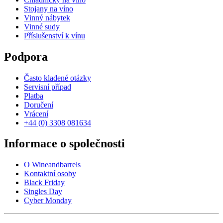
Stojany na víno
Vinný nábytek
Vinné sudy
Příslušenství k vínu
Podpora
Často kladené otázky
Servisní případ
Platba
Doručení
Vrácení
+44 (0) 3308 081634
Informace o společnosti
O Wineandbarrels
Kontaktní osoby
Black Friday
Singles Day
Cyber Monday