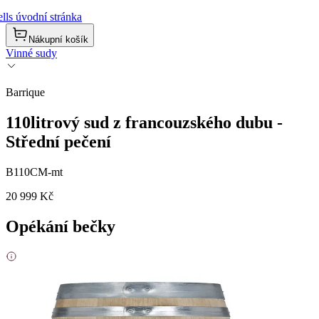
lls úvodní stránka
Nákupní košík
Vinné sudy
Barrique
110litrový sud z francouzského dubu -
Střední pečení
B110CM-mt
20 999 Kč
Opékání bečky