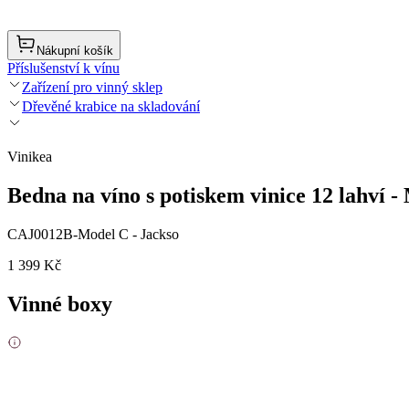
Nákupní košík
Příslušenství k vínu
Zařízení pro vinný sklep
Dřevěné krabice na skladování
Vinikea
Bedna na víno s potiskem vinice 12 lahví -
CAJ0012B-Model C - Jackso
1 399 Kč
Vinné boxy