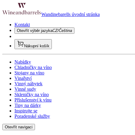
Wandinebarells úvodní stránka
Kontakt
Otevřít výběr jazyka
CZ/Čeština
Nákupní košík
Nabídky
Chladničky na víno
Stojany na víno
Vinařství
Vinný nábytek
Vinné sudy
Skleničky na víno
Příslušenství k vínu
Tipy na dárky
Inspirujte se
Poradenské služby
Otevřít navigaci