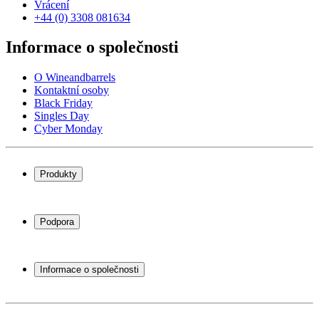
Vrácení
+44 (0) 3308 081634
Informace o společnosti
O Wineandbarrels
Kontaktní osoby
Black Friday
Singles Day
Cyber Monday
Produkty
Chladničky na víno
Stojany na víno
Podpora
Vinný nábytek
Vinné sudy
Často kladené otázky
Příslušenství k vínu
Servisní případ
Informace o společnosti
Platba
Doručení
O Wineandbarrels
Vrácení
Kontaktní osoby
+44 (0) 3308 081634