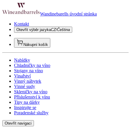
Wandinebarells úvodní stránka
Kontakt
Otevřít výběr jazyka
CZ/Čeština
Nákupní košík
Nabídky
Chladničky na víno
Stojany na víno
Vinařství
Vinný nábytek
Vinné sudy
Skleničky na víno
Příslušenství k vínu
Tipy na dárky
Inspirujte se
Poradenské služby
Otevřít navigaci