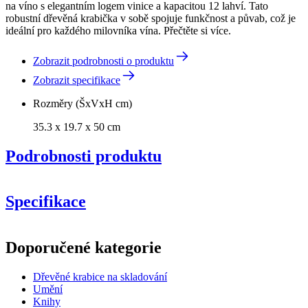
na víno s elegantním logem vinice a kapacitou 12 lahví. Tato
robustní dřevěná krabička v sobě spojuje funkčnost a půvab, což je
ideální pro každého milovníka vína. Přečtěte si více.
Zobrazit podrobnosti o produktu
Zobrazit specifikace
Rozměry (ŠxVxH cm)
35.3 x 19.7 x 50 cm
Podrobnosti produktu
Specifikace
Informace
Doporučené kategorie
Číslo produktu
CAJ0012B-Model A - Victoi
Dřevěné krabice na skladování
Rozměry (ŠxVxH cm)
Umění
Hmotnost (kg)
3.2
Knihy