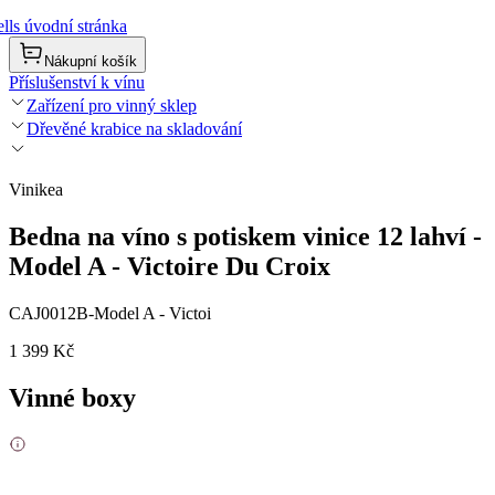
lls úvodní stránka
Nákupní košík
Příslušenství k vínu
Zařízení pro vinný sklep
Dřevěné krabice na skladování
Vinikea
Bedna na víno s potiskem vinice 12 lahví -
Model A - Victoire Du Croix
CAJ0012B-Model A - Victoi
1 399 Kč
Vinné boxy