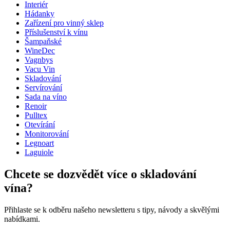
Výška (cm)
19.7
Interiér
Šířka (cm)
35.3
Hádanky
Hloubka (cm)
50
Zařízení pro vinný sklep
Příslušenství k vínu
Šampaňské
WineDec
Vagnbys
Vacu Vin
Skladování
Servírování
Sada na víno
Renoir
Pulltex
Otevírání
Monitorování
Legnoart
Laguiole
Chcete se dozvědět více o skladování
vína?
Přihlaste se k odběru našeho newsletteru s tipy, návody a skvělými
nabídkami.