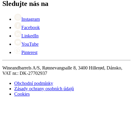
Black Friday
Sledujte nás na
Singles Day
Cyber Monday
Instagram
Facebook
LinkedIn
YouTube
Pinterest
Wineandbarrels A/S, Rønnevangsalle 8, 3400 Hillerød, Dánsko,
VAT nr.: DK-27702937
Obchodní podmínky
Zásady ochrany osobních údajů
Cookies