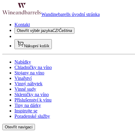
Wandinebarells úvodní stránka
Kontakt
Otevřít výběr jazyka
CZ/Čeština
Nákupní košík
Nabídky
Chladničky na víno
Stojany na víno
Vinařství
Vinný nábytek
Vinné sudy
Skleničky na víno
Příslušenství k vínu
Tipy na dárky
Inspirujte se
Poradenské služby
Otevřít navigaci