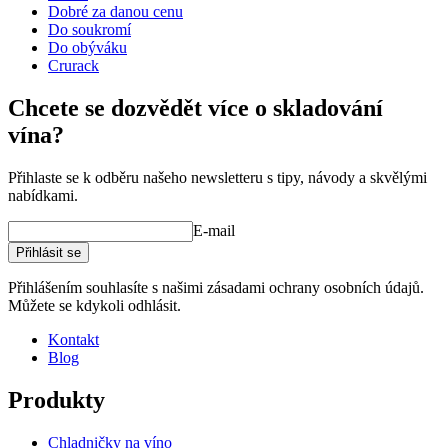
Hloubka (cm)
32
Dobré za danou cenu
Hmotnost (kg)
12
Do soukromí
Do obýváku
Crurack
Chcete se dozvědět více o skladování
vína?
Přihlaste se k odběru našeho newsletteru s tipy, návody a skvělými
nabídkami.
E-mail
Přihlásit se
Přihlášením souhlasíte s našimi zásadami ochrany osobních údajů.
Můžete se kdykoli odhlásit.
Kontakt
Blog
Produkty
Chladničky na víno