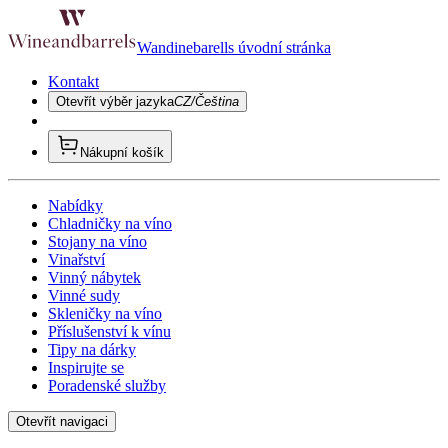
Wandinebarells úvodní stránka
Kontakt
Otevřít výběr jazyka
CZ/Čeština
Nákupní košík
Nabídky
Chladničky na víno
Stojany na víno
Vinařství
Vinný nábytek
Vinné sudy
Skleničky na víno
Příslušenství k vínu
Tipy na dárky
Inspirujte se
Poradenské služby
Otevřít navigaci