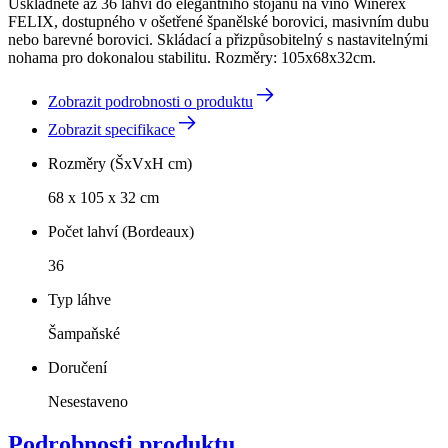
Uskladněte až 36 lahví do elegantního stojanu na víno Winerex
FELIX, dostupného v ošetřené španělské borovici, masivním dubu
nebo barevné borovici. Skládací a přizpůsobitelný s nastavitelnými
nohama pro dokonalou stabilitu. Rozměry: 105x68x32cm.
Zobrazit podrobnosti o produktu
Zobrazit specifikace
Rozměry (ŠxVxH cm)
68 x 105 x 32 cm
Počet lahví (Bordeaux)
36
Typ láhve
Šampaňské
Doručení
Nesestaveno
Podrobnosti produktu