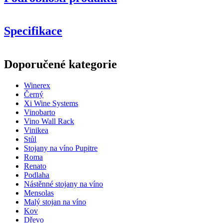
Specifikace
Informace
Doporučené kategorie
Číslo produktu
BX2091
Winerex
Obecné
Černý
Doručení
Nesestaveno
Xi Wine Systems
Umístění
Podlaha
Vinobarto
Model
WINEREX2091
Vino Wall Rack
Modulární
Ano
Vinikea
Stůl
Lahve
Stojany na víno Pupitre
Roma
Počet lahví (Bordeaux)
36
Renato
Typ láhve
Šampaňské
Podlaha
Nástěnné stojany na víno
Rozměry (ŠxVxH cm)
Mensolas
Malý stojan na víno
Výška (cm)
105
Kov
Šířka (cm)
68
Dřevo