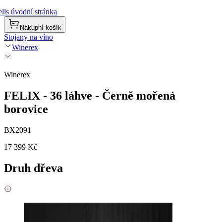
lls úvodní stránka
Nákupní košík
Stojany na víno
Winerex
Winerex
FELIX - 36 láhve - Černě mořená
borovice
BX2091
17 399 Kč
Druh dřeva