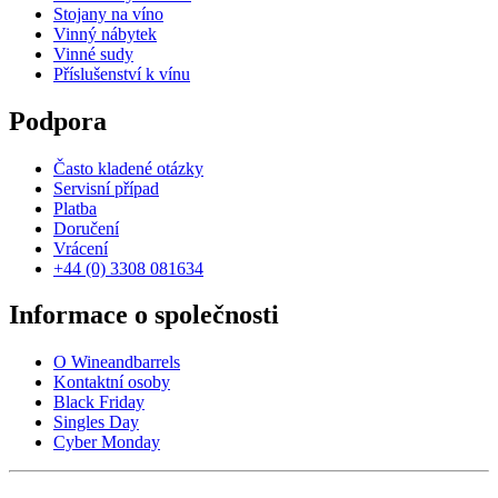
Stojany na víno
Vinný nábytek
Vinné sudy
Příslušenství k vínu
Podpora
Často kladené otázky
Servisní případ
Platba
Doručení
Vrácení
+44 (0) 3308 081634
Informace o společnosti
O Wineandbarrels
Kontaktní osoby
Black Friday
Singles Day
Cyber Monday