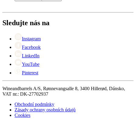
Platba
Doručení
O Wineandbarrels
Vrácení
Kontaktní osoby
+44 (0) 3308 081634
Black Friday
Sledujte nás na
Singles Day
Cyber Monday
Instagram
Facebook
LinkedIn
YouTube
Pinterest
Wineandbarrels A/S, Rønnevangsalle 8, 3400 Hillerød, Dánsko,
VAT nr.: DK-27702937
Obchodní podmínky
Zásady ochrany osobních údajů
Cookies