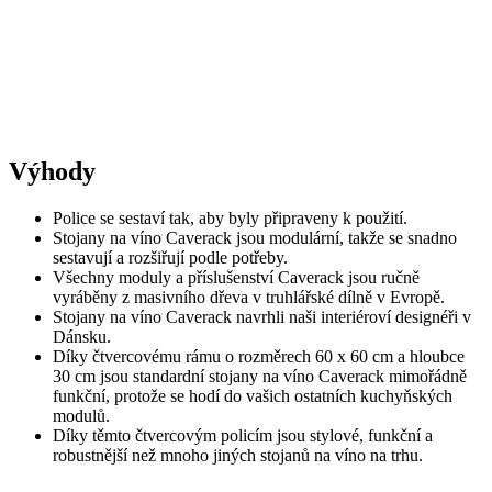
Louise
Výhody
Police se sestaví tak, aby byly připraveny k použití.
Stojany na víno Caverack jsou modulární, takže se snadno
sestavují a rozšiřují podle potřeby.
Všechny moduly a příslušenství Caverack jsou ručně
vyráběny z masivního dřeva v truhlářské dílně v Evropě.
Stojany na víno Caverack navrhli naši interiéroví designéři v
Dánsku.
Díky čtvercovému rámu o rozměrech 60 x 60 cm a hloubce
30 cm jsou standardní stojany na víno Caverack mimořádně
funkční, protože se hodí do vašich ostatních kuchyňských
modulů.
Díky těmto čtvercovým policím jsou stylové, funkční a
robustnější než mnoho jiných stojanů na víno na trhu.