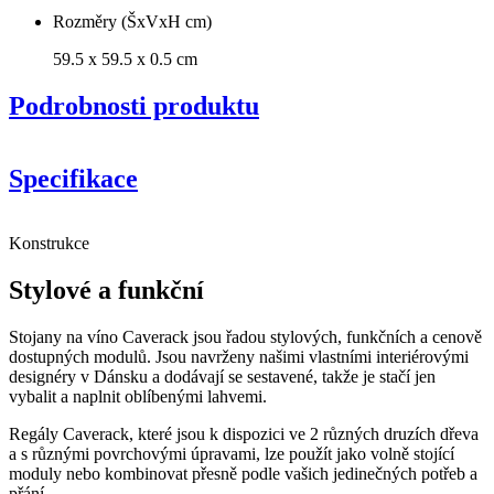
Rozměry (ŠxVxH cm)
59.5 x 59.5 x 0.5 cm
Podrobnosti produktu
Specifikace
Informace
Konstrukce
Číslo produktu
S6OAK-S
Stylové a funkční
Obecné
Stojany na víno Caverack jsou řadou stylových, funkčních a cenově
Výrobce
Caverack
dostupných modulů. Jsou navrženy našimi vlastními interiérovými
Úprava
Uzený dub
designéry v Dánsku a dodávají se sestavené, takže je stačí jen
Rozměry (ŠxVxH cm)
vybalit a naplnit oblíbenými lahvemi.
Výška (cm)
59.5
Regály Caverack, které jsou k dispozici ve 2 různých druzích dřeva
Šířka (cm)
59.5
a s různými povrchovými úpravami, lze použít jako volně stojící
Hloubka (cm)
0.5
moduly nebo kombinovat přesně podle vašich jedinečných potřeb a
Hmotnost (kg)
0.3
přání.