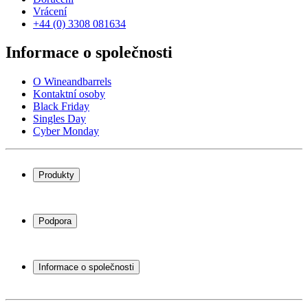
Vrácení
+44 (0) 3308 081634
Informace o společnosti
O Wineandbarrels
Kontaktní osoby
Black Friday
Singles Day
Cyber Monday
Produkty
Chladničky na víno
Stojany na víno
Podpora
Vinný nábytek
Vinné sudy
Často kladené otázky
Příslušenství k vínu
Servisní případ
Informace o společnosti
Platba
Doručení
O Wineandbarrels
Vrácení
Kontaktní osoby