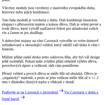
Všechny moduly jsou vyrobeny z masivního evropského dubu,
borovice nebo jejich kombinace.
Tato řada modulů je vyrobena z dubu. Dub kombinuje klasickou
eleganci s přirozeným teplem a krásou dřeva. Dub je velmi pevné a
tvrdé dřevo, které vytváří nadčasové řešení pro skladování vašich
vín a časem se jen zkrášluje.
S dubovými stojany na víno Caverack vytvoříte ve svém domově
sofistikovaný a okouzlující vzhled, který odráží vaši lásku k vínu i
řemeslu.
Můžete přidat zadní desku nebo soklovou lištu, aby byl váš design
ještě osobitější. Pokud máte zvláštní přání ohledně výběru dřeva,
povrchových úprav a velikostí, rádi vám pomůžeme.
Přesný vzhled a povrch dřeva se může lišit od obrázků. Dřevo je
„organický“ materiál, a proto se jeho velikost může lišit až o +/- 2
mm v důsledku různých teplot a vlhkosti v domě.
Podívejte se na Caverack v provedení
Viz Caverack v dubu a
černé barvě