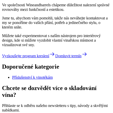
Ve společnosti Wineandbarrels chápeme důležitost nalezení správné
rovnováhy mezi funkčností a estetikou.
Jsme tu, abychom vám pomohli, takže nás neváhejte kontaktovat a
my se ponoříme do vašich přání, potřeb a jedinečného stylu, o
kterém sníte.
Můžete také experimentovat s naším nástrojem pro interiérový
design, kde si můžete vyzdobit vlastní vinařskou místnost a
vizualizovat své sny.
Vyzkoušejte program kreslení
Domluvit termín
Doporučené kategorie
Příslušenství k vinotékám
Chcete se dozvědět více o skladování
vína?
Přihlaste se k odběru našeho newsletteru s tipy, návody a skvělými
nabídkami.