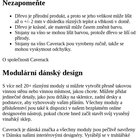
Nezapomeňte
Dřevo je přírodní produkt, a proto se jeho velikost může lišit
až o +/- 2 mm v důsledku různých teplot a vlhkosti v domě.
Dřevo je krásné, ale materiál může časem změnit barvu.
Stojany na víno se mohou lišit barvou, protože dřevo se liší od
přírody.
Stojany na víno Caverack jsou vyrobeny ručně, takže se
mohou vyskytnout odchylky.
O společnosti Caverack
Modulární dánský design
S více než 20+ různými moduly si můžete vytvořit přesně takovou
vinnou stěnu nebo vinnou místnost, jakou chcete. Můžete přidat
jedinečné detaily, jako jsou držáky na sklenice, zadní desky a
podstavce, aby vyhovovaly vašim přáním. Všechny moduly a
příslušenství jsou také k dispozici v našem bezplatném online
designovém nástroji, pokud chcete hned začít stavět svůj vysněný
vinařský sklep.
Caverack je dánská značka a všechny moduly jsou pečlivě navrženy
v Dánsku našimi interiérovými designéry. Vyrábějí se v truhlářské