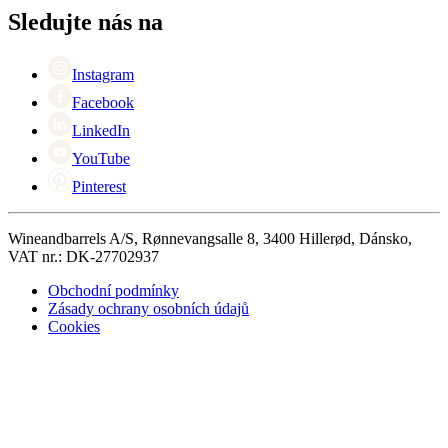
+44 (0) 3308 081634
Black Friday
Sledujte nás na
Singles Day
Cyber Monday
Instagram
Facebook
LinkedIn
YouTube
Pinterest
Wineandbarrels A/S, Rønnevangsalle 8, 3400 Hillerød, Dánsko,
VAT nr.: DK-27702937
Obchodní podmínky
Zásady ochrany osobních údajů
Cookies