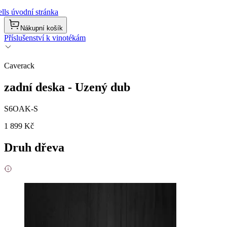
lls úvodní stránka
Nákupní košík
Příslušenství k vinotékám
Caverack
zadní deska - Uzený dub
S6OAK-S
1 899 Kč
Druh dřeva