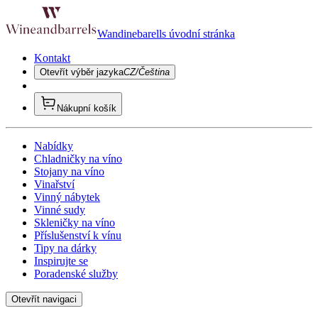
Wandinebarells úvodní stránka
Kontakt
Otevřít výběr jazyka
CZ/Čeština
Nákupní košík
Nabídky
Chladničky na víno
Stojany na víno
Vinařství
Vinný nábytek
Vinné sudy
Skleničky na víno
Příslušenství k vínu
Tipy na dárky
Inspirujte se
Poradenské služby
Otevřít navigaci