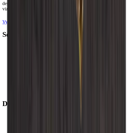
design, kde si můžete vyzdobit vlastní vinařskou místnost a
vizualizovat své sny.
Vyzkoušejte program kreslení
Domluvit termín
Související příslušenství
Přidat do košíku
zadní deska - Uzený dub
Přidat do košíku
instalační šrouby
Doporučené kategorie
Caverack - Uzený dub
Caverack - Černá
Caverack - Pálená borovice
Caverack - Dub