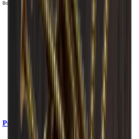
Bordeaux po Champagne.
Zobrazit podrobnosti o produktu
Zobrazit specifikace
Rozměry (ŠxVxH cm)
60 x 60 x 30 cm
Počet lahví (Bordeaux)
30
Typ láhve
Burgundsko, Bordeaux
Doručení
Sestaveno
Podrobnosti produktu