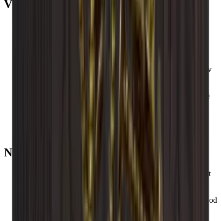
Výhody
Police se sestaví tak, aby byly připraveny k použití.
Stojany na víno Caverack jsou modulární, takže se snadno
sestavují a rozšiřují podle potřeby.
Všechny moduly a příslušenství Caverack jsou ručně
vyráběny z masivního dřeva v truhlářské dílně v Evropě.
Stojany na víno Caverack navrhli naši interiéroví designéři v
Dánsku.
Díky čtvercovému rámu o rozměrech 60 x 60 cm a hloubce
30 cm jsou standardní stojany na víno Caverack mimořádně
funkční, protože se hodí do vašich ostatních kuchyňských
modulů.
Díky těmto čtvercovým policím jsou stylové, funkční a
robustnější než mnoho jiných stojanů na víno na trhu.
Nezapomeňte
Dřevo je přírodní produkt, a proto se jeho velikost může lišit
až o +/- 2 mm v důsledku různých teplot a vlhkosti v domě.
Dřevo je krásné, ale materiál může časem změnit barvu.
Stojany na víno se mohou lišit barvou, protože dřevo se liší od
přírody.
Stojany na víno Caverack jsou vyrobeny ručně, takže se