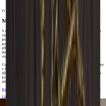
mohou vyskytnout odchylky.
O společnosti Caverack
Modulární dánský design
S více než 20+ různými moduly si můžete vytvořit přesně takovou
vinnou stěnu nebo vinnou místnost, jakou chcete. Můžete přidat
jedinečné detaily, jako jsou držáky na sklenice, zadní desky a
podstavce, aby vyhovovaly vašim přáním. Všechny moduly a
příslušenství jsou také k dispozici v našem bezplatném online
designovém nástroji, pokud chcete hned začít stavět svůj vysněný
vinařský sklep.
Caverack je dánská značka a všechny moduly jsou pečlivě navrženy
v Dánsku našimi interiérovými designéry. Vyrábějí se v truhlářské
dílně v Evropě. Každý stojan na víno je vytvořen se zaměřením na
kvalitu a estetiku, aby vyhovoval vašim potřebám stylového
skladování vína.
Rádi vám pomůžeme navrhnout a postavit vaši vinařskou místnost
Caverack