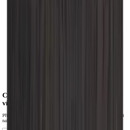
Caverack - Borovice
Caverack
Stojany na víno
Černý
Xi Wine Systems
Winerex
Vinobarto
Vino Wall Rack
Vinikea
Stůl
Stojany na víno Pupitre
Roma
Renato
Podlaha
Nástěnné stojany na víno
Mensolas
Chcete se dozvědět více o skladování
vína?
Přihlaste se k odběru našeho newsletteru s tipy, návody a skvělými
nabídkami.