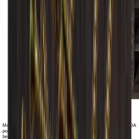
Modul se dodává smontovaný a připravený k použití. Model ALDA
pojme 30 lahví a umožňuje snadný přístup k jednotlivým lahvím
bez nutnosti jejich přemíchání. Ideální pro všechny druhy lnu od