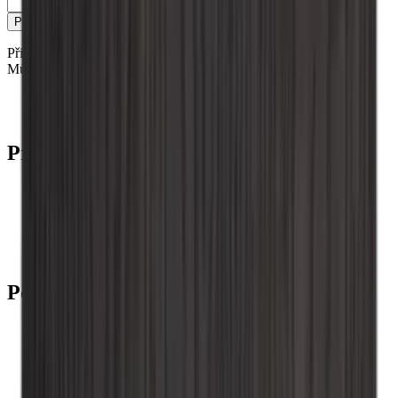
E-mail
Přihlásit se
Přihlášením souhlasíte s našimi zásadami ochrany osobních údajů.
Můžete se kdykoli odhlásit.
Kontakt
Blog
Produkty
Chladničky na víno
Stojany na víno
Vinný nábytek
Vinné sudy
Příslušenství k vínu
Podpora
Často kladené otázky
Servisní případ
Platba
Doručení
Vrácení