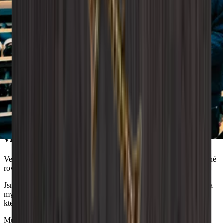
Doporučení Wineandbarrels
Sníte o dokonalém řešení pro skladování
vína?
Ve společnosti Wineandbarrels chápeme důležitost nalezení správné
rovnováhy mezi funkčností a estetikou.
Jsme tu, abychom vám pomohli, takže nás neváhejte kontaktovat a
my se ponoříme do vašich přání, potřeb a jedinečného stylu, o
kterém sníte.
Můžete také experimentovat s naším nástrojem pro interiérový