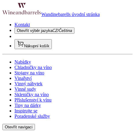
Wandinebarells úvodní stránka
Kontakt
Otevřít výběr jazyka
CZ/Čeština
Nákupní košík
Nabídky
Chladničky na víno
Stojany na víno
Vinařství
Vinný nábytek
Vinné sudy
Skleničky na víno
Příslušenství k vínu
Tipy na dárky
Inspirujte se
Poradenské služby
Otevřít navigaci