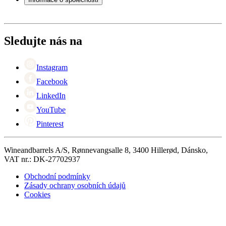
Platba
Doručení
O Wineandbarrels
Vrácení
Kontaktní osoby
+44 (0) 3308 081634
Black Friday
Sledujte nás na
Singles Day
Cyber Monday
Instagram
Facebook
LinkedIn
YouTube
Pinterest
Wineandbarrels A/S, Rønnevangsalle 8, 3400 Hillerød, Dánsko,
VAT nr.: DK-27702937
Obchodní podmínky
Zásady ochrany osobních údajů
Cookies