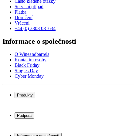
Často kladené otázky
Servisní případ
Platba
Doručení
Vrácení
+44 (0) 3308 081634
Informace o společnosti
O Wineandbarrels
Kontaktní osoby
Black Friday
Singles Day
Cyber Monday
Produkty
Chladničky na víno
Stojany na víno
Podpora
Vinný nábytek
Vinné sudy
Často kladené otázky
Příslušenství k vínu
Servisní případ
Informace o společnosti