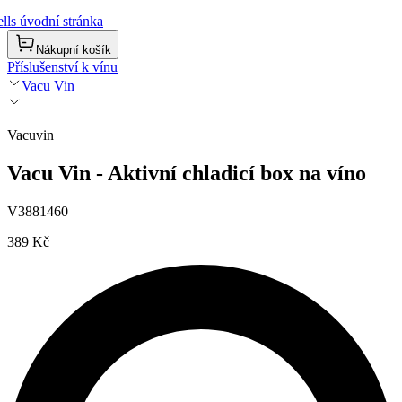
lls úvodní stránka
Nákupní košík
Příslušenství k vínu
Vacu Vin
Vacuvin
Vacu Vin - Aktivní chladicí box na víno
V3881460
389 Kč