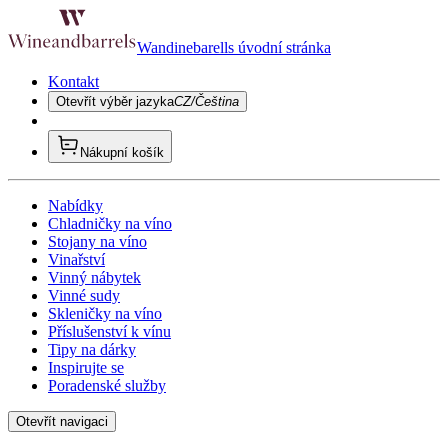
Wandinebarells úvodní stránka
Kontakt
Otevřít výběr jazyka
CZ/Čeština
Nákupní košík
Nabídky
Chladničky na víno
Stojany na víno
Vinařství
Vinný nábytek
Vinné sudy
Skleničky na víno
Příslušenství k vínu
Tipy na dárky
Inspirujte se
Poradenské služby
Otevřít navigaci