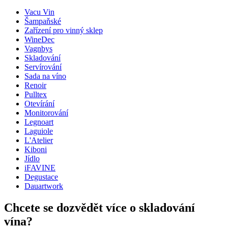
Vacu Vin
Rozměry (ŠxVxH cm)
Šampaňské
Hmotnost (kg)
1.5
Zařízení pro vinný sklep
Výška (cm)
16
WineDec
Šířka (cm)
37
Vagnbys
Hloubka (cm)
11
Skladování
Servírování
wine accessories
Sada na víno
Renoir
Status When Soldout
active
Pulltex
Hide From Search
Ne
Otevírání
Monitorování
Legnoart
Laguiole
L'Atelier
Kiboni
Jídlo
iFAVINE
Degustace
Dauartwork
Chcete se dozvědět více o skladování
vína?