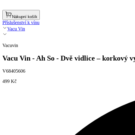
Nákupní košík
Příslušenství k vínu
Vacu Vin
Vacuvin
Vacu Vin - Ah So - Dvě vidlice – korkový 
V68405606
499 Kč