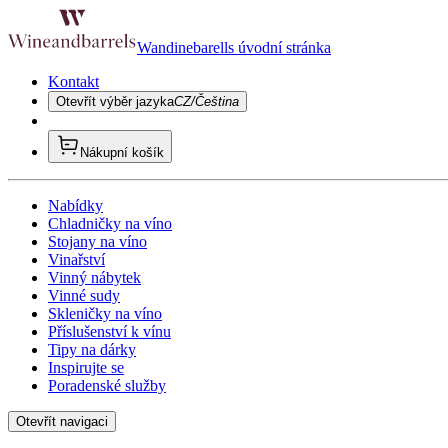
Wandinebarells úvodní stránka
Kontakt
Otevřít výběr jazyka
CZ/Čeština
Nákupní košík
Nabídky
Chladničky na víno
Stojany na víno
Vinařství
Vinný nábytek
Vinné sudy
Skleničky na víno
Příslušenství k vínu
Tipy na dárky
Inspirujte se
Poradenské služby
Otevřít navigaci