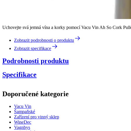
Uchovejte svá jemná vína a korky pomocí Vacu Vin Ah So Cork Puller. I
Zobrazit podrobnosti o produktu
Zobrazit specifikace
Podrobnosti produktu
Specifikace
Informace
Doporučené kategorie
Číslo produktu
V68405606
Vacu Vin
Rozměry (ŠxVxH cm)
Šampaňské
Hmotnost (kg)
0.47
Zařízení pro vinný sklep
Výška (cm)
11
WineDec
Šířka (cm)
20
Vagnbys