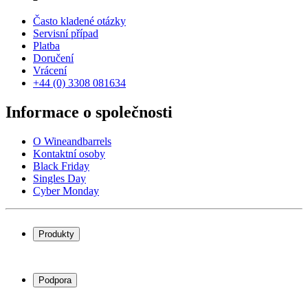
Často kladené otázky
Servisní případ
Platba
Doručení
Vrácení
+44 (0) 3308 081634
Informace o společnosti
O Wineandbarrels
Kontaktní osoby
Black Friday
Singles Day
Cyber Monday
Produkty
Chladničky na víno
Stojany na víno
Podpora
Vinný nábytek
Vinné sudy
Často kladené otázky