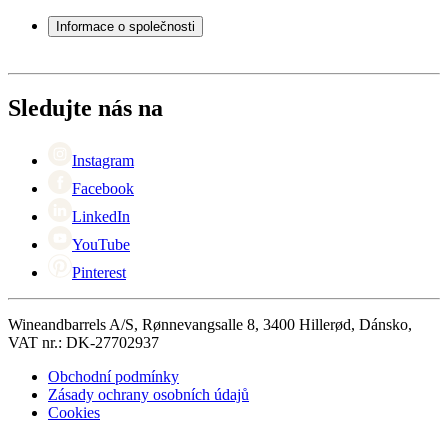
Příslušenství k vínu
Servisní případ
Informace o společnosti
Platba
Doručení
O Wineandbarrels
Vrácení
Kontaktní osoby
+44 (0) 3308 081634
Black Friday
Sledujte nás na
Singles Day
Cyber Monday
Instagram
Facebook
LinkedIn
YouTube
Pinterest
Wineandbarrels A/S, Rønnevangsalle 8, 3400 Hillerød, Dánsko,
VAT nr.: DK-27702937
Obchodní podmínky
Zásady ochrany osobních údajů
Cookies