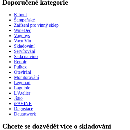
Doporučené kategorie
Číslo produktu
16403713
Kiboni
Rozměry (ŠxVxH cm)
Šampaňské
Hmotnost (kg)
0.040
Zařízení pro vinný sklep
Výška (cm)
4.5
WineDec
Šířka (cm)
4.5
Vagnbys
Hloubka (cm)
3
Vacu Vin
Skladování
Servírování
Sada na víno
Renoir
Pulltex
Otevírání
Monitorování
Legnoart
Laguiole
L'Atelier
Jídlo
iFAVINE
Degustace
Dauartwork
Chcete se dozvědět více o skladování