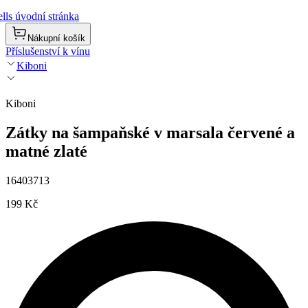
lls úvodní stránka
Nákupní košík
Příslušenství k vínu
Kiboni
Kiboni
Zátky na šampaňské v marsala červené a
matné zlaté
16403713
199 Kč