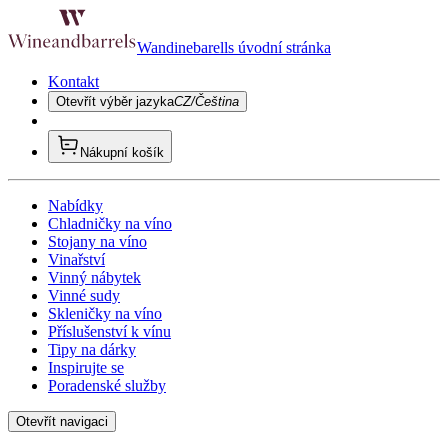
Wandinebarells úvodní stránka
Kontakt
Otevřít výběr jazyka
CZ/Čeština
Nákupní košík
Nabídky
Chladničky na víno
Stojany na víno
Vinařství
Vinný nábytek
Vinné sudy
Skleničky na víno
Příslušenství k vínu
Tipy na dárky
Inspirujte se
Poradenské služby
Otevřít navigaci