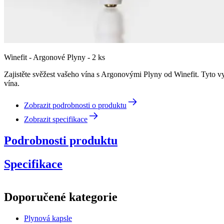
Winefit - Argonové Plyny - 2 ks
Zajistěte svěžest vašeho vína s Argonovými Plyny od Winefit. Tyto vy
vína.
Zobrazit podrobnosti o produktu
Zobrazit specifikace
Podrobnosti produktu
Specifikace
Informace
Doporučené kategorie
Číslo produktu
B.002
Plynová kapsle
Rozměry (ŠxVxH cm)