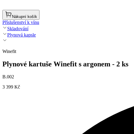
Nákupní košík
Příslušenství k vínu
Skladování
Plynová kapsle
Winefit
Plynové kartuše Winefit s argonem - 2 ks
B.002
3 399 Kč