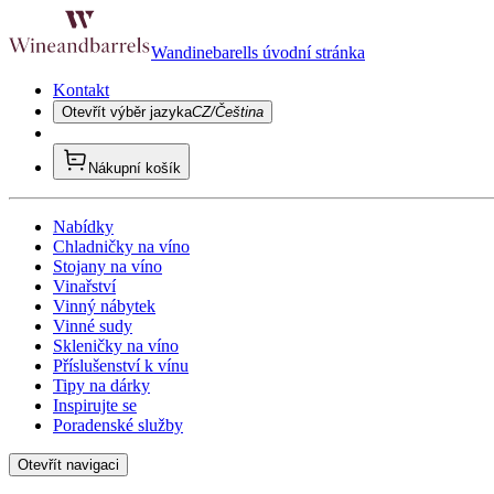
Wandinebarells úvodní stránka
Kontakt
Otevřít výběr jazyka
CZ/Čeština
Nákupní košík
Nabídky
Chladničky na víno
Stojany na víno
Vinařství
Vinný nábytek
Vinné sudy
Skleničky na víno
Příslušenství k vínu
Tipy na dárky
Inspirujte se
Poradenské služby
Otevřít navigaci