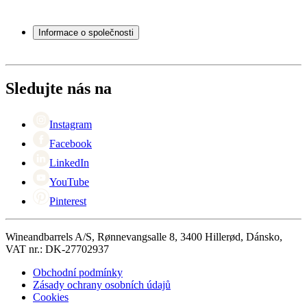
Vinné sudy
Často kladené otázky
Příslušenství k vínu
Servisní případ
Informace o společnosti
Platba
Doručení
O Wineandbarrels
Vrácení
Kontaktní osoby
+44 (0) 3308 081634
Black Friday
Sledujte nás na
Singles Day
Cyber Monday
Instagram
Facebook
LinkedIn
YouTube
Pinterest
Wineandbarrels A/S, Rønnevangsalle 8, 3400 Hillerød, Dánsko,
VAT nr.: DK-27702937
Obchodní podmínky
Zásady ochrany osobních údajů
Cookies