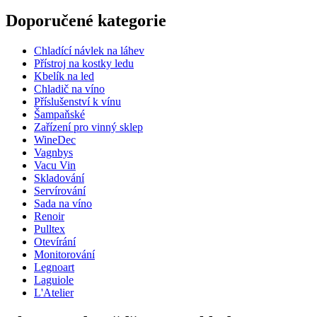
Informace
Doporučené kategorie
Číslo produktu
VR302236
Chladící návlek na láhev
Rozměry (ŠxVxH cm)
Přístroj na kostky ledu
Hmotnost (kg)
1
Kbelík na led
Výška (cm)
18
Chladič na víno
Šířka (cm)
12
Příslušenství k vínu
Hloubka (cm)
12
Šampaňské
Zařízení pro vinný sklep
WineDec
Vagnbys
Vacu Vin
Skladování
Servírování
Sada na víno
Renoir
Pulltex
Otevírání
Monitorování
Legnoart
Laguiole
L'Atelier