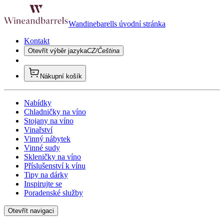
Wandinebarells úvodní stránka
Kontakt
Otevřít výběr jazyka
CZ/Čeština
Nákupní košík
Nabídky
Chladničky na víno
Stojany na víno
Vinařství
Vinný nábytek
Vinné sudy
Skleničky na víno
Příslušenství k vínu
Tipy na dárky
Inspirujte se
Poradenské služby
Otevřít navigaci