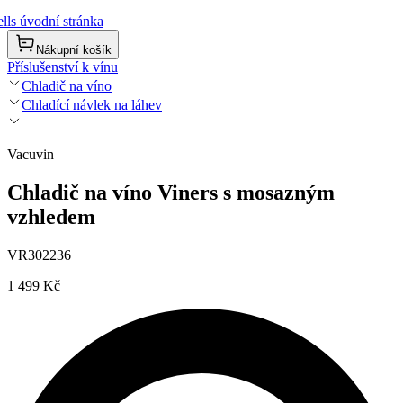
lls úvodní stránka
Nákupní košík
Příslušenství k vínu
Chladič na víno
Chladící návlek na láhev
Vacuvin
Chladič na víno Viners s mosazným
vzhledem
VR302236
1 499 Kč