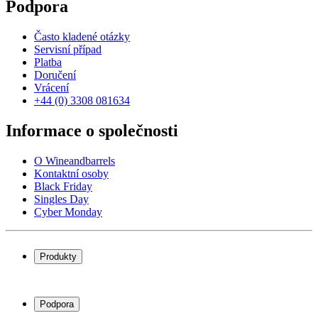
Podpora
Často kladené otázky
Servisní případ
Platba
Doručení
Vrácení
+44 (0) 3308 081634
Informace o společnosti
O Wineandbarrels
Kontaktní osoby
Black Friday
Singles Day
Cyber Monday
Produkty
Chladničky na víno
Stojany na víno
Podpora
Vinný nábytek