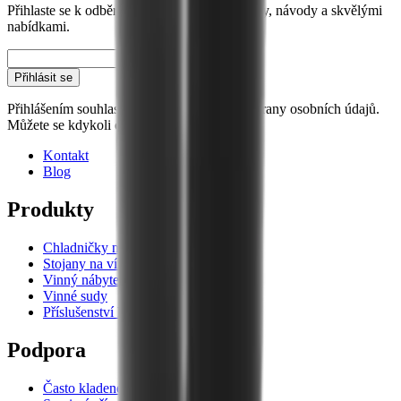
Přihlaste se k odběru našeho newsletteru s tipy, návody a skvělými
nabídkami.
E-mail
Přihlásit se
Přihlášením souhlasíte s našimi zásadami ochrany osobních údajů.
Můžete se kdykoli odhlásit.
Kontakt
Blog
Produkty
Chladničky na víno
Stojany na víno
Vinný nábytek
Vinné sudy
Příslušenství k vínu
Podpora
Často kladené otázky