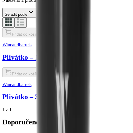
Nalezeno 2 produktů
Seřadit podle
Přidat do košíku
Wineandbarrels
Plivátko – 1 litr, černé
Přidat do košíku
Wineandbarrels
Plivátko – 3 litry, černé
1 z 1
Doporučené kategorie