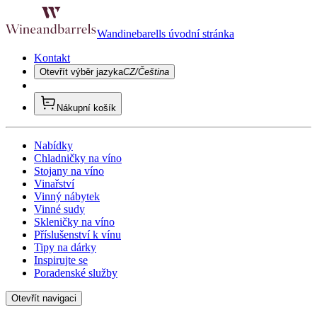
Wandinebarells úvodní stránka
Kontakt
Otevřít výběr jazyka
CZ/Čeština
Nákupní košík
Nabídky
Chladničky na víno
Stojany na víno
Vinařství
Vinný nábytek
Vinné sudy
Skleničky na víno
Příslušenství k vínu
Tipy na dárky
Inspirujte se
Poradenské služby
Otevřít navigaci