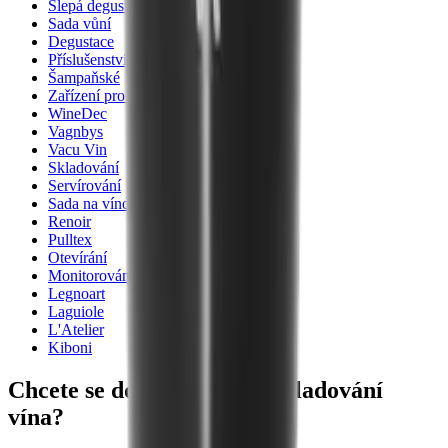
Slepá degustace
Sada vůní
Degustace
Příslušenství k vínu
Šampaňské
Zařízení pro vinný sklep
WineDec
Vagnbys
Vacu Vin
Skladování
Servírování
Sada na víno
Renoir
Pulltex
Otevírání
Monitorování
Legnoart
Laguiole
L'Atelier
Kiboni
Chcete se dozvědět více o skladování
vína?