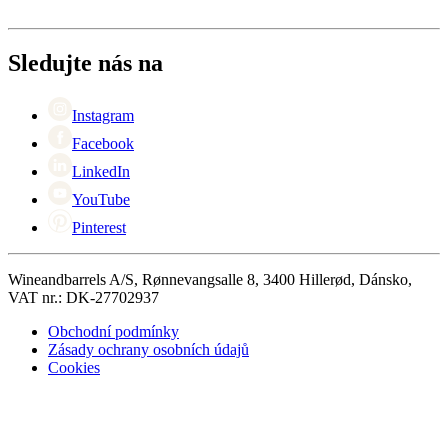
Doručení
O Wineandbarrels
Vrácení
Kontaktní osoby
+44 (0) 3308 081634
Black Friday
Sledujte nás na
Singles Day
Cyber Monday
Instagram
Facebook
LinkedIn
YouTube
Pinterest
Wineandbarrels A/S, Rønnevangsalle 8, 3400 Hillerød, Dánsko,
VAT nr.: DK-27702937
Obchodní podmínky
Zásady ochrany osobních údajů
Cookies