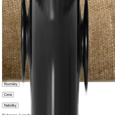
Plivátko
Degustace
Plivátko
Sada vůní
Slepá degustace
Rozměry
Cena
Nabídky