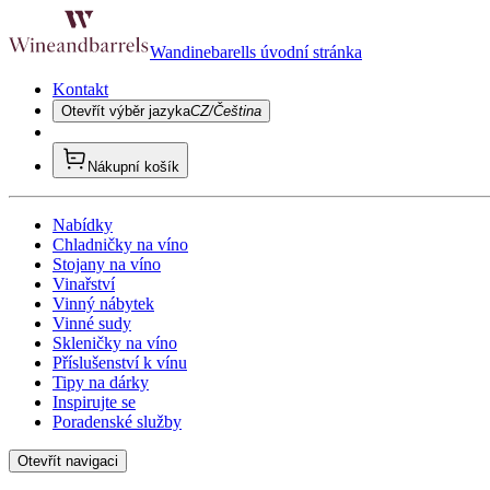
Wandinebarells úvodní stránka
Kontakt
Otevřít výběr jazyka
CZ/Čeština
Nákupní košík
Nabídky
Chladničky na víno
Stojany na víno
Vinařství
Vinný nábytek
Vinné sudy
Skleničky na víno
Příslušenství k vínu
Tipy na dárky
Inspirujte se
Poradenské služby
Otevřít navigaci