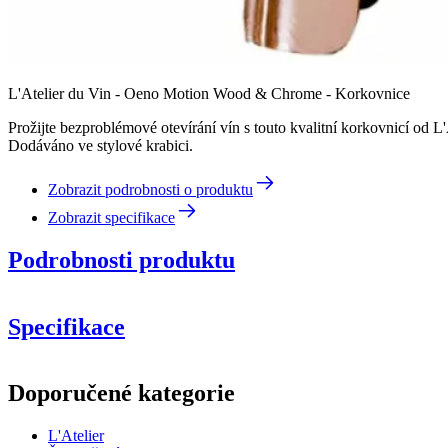
L'Atelier du Vin - Oeno Motion Wood & Chrome - Korkovnice
Prožijte bezproblémové otevírání vín s touto kvalitní korkovnicí od 
Dodáváno ve stylové krabici.
Zobrazit podrobnosti o produktu
Zobrazit specifikace
Podrobnosti produktu
Specifikace
Informace
Doporučené kategorie
Číslo produktu
095464-7
L'Atelier
Obecné