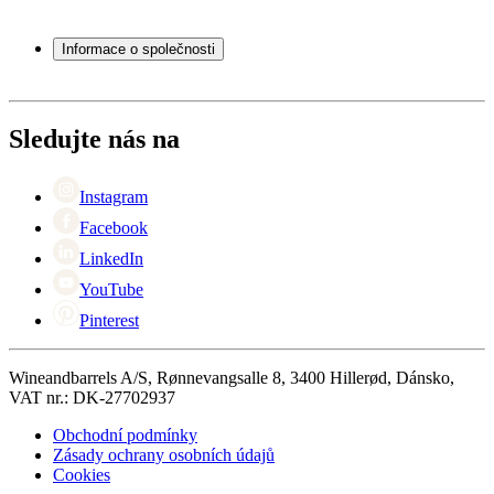
Vinné sudy
Často kladené otázky
Příslušenství k vínu
Servisní případ
Informace o společnosti
Platba
Doručení
O Wineandbarrels
Vrácení
Kontaktní osoby
+44 (0) 3308 081634
Black Friday
Sledujte nás na
Singles Day
Cyber Monday
Instagram
Facebook
LinkedIn
YouTube
Pinterest
Wineandbarrels A/S, Rønnevangsalle 8, 3400 Hillerød, Dánsko,
VAT nr.: DK-27702937
Obchodní podmínky
Zásady ochrany osobních údajů
Cookies