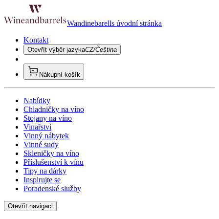
Wandinebarells úvodní stránka
Kontakt
Otevřít výběr jazyka
CZ/Čeština
Nákupní košík
Nabídky
Chladničky na víno
Stojany na víno
Vinařství
Vinný nábytek
Vinné sudy
Skleničky na víno
Příslušenství k vínu
Tipy na dárky
Inspirujte se
Poradenské služby
Otevřít navigaci