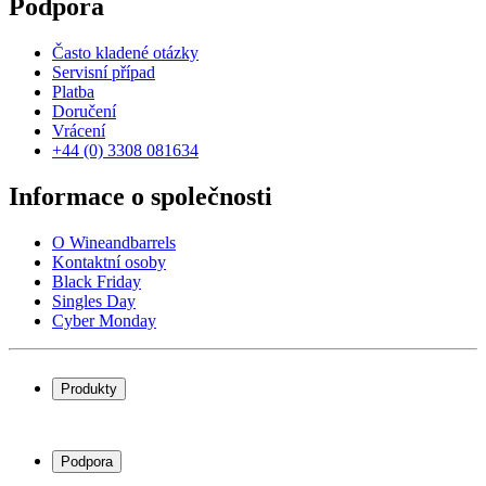
Podpora
Často kladené otázky
Servisní případ
Platba
Doručení
Vrácení
+44 (0) 3308 081634
Informace o společnosti
O Wineandbarrels
Kontaktní osoby
Black Friday
Singles Day
Cyber Monday
Produkty
Chladničky na víno
Stojany na víno
Podpora
Vinný nábytek