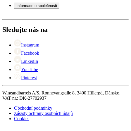
Servisní případ
Informace o společnosti
Platba
Doručení
O Wineandbarrels
Vrácení
Kontaktní osoby
+44 (0) 3308 081634
Black Friday
Sledujte nás na
Singles Day
Cyber Monday
Instagram
Facebook
LinkedIn
YouTube
Pinterest
Wineandbarrels A/S, Rønnevangsalle 8, 3400 Hillerød, Dánsko,
VAT nr.: DK-27702937
Obchodní podmínky
Zásady ochrany osobních údajů
Cookies