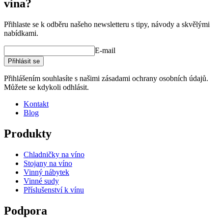
vína?
Výrobce
Caverack
Úprava
Opálené borovicové dřevo
Modulární
true
Přihlaste se k odběru našeho newsletteru s tipy, návody a skvělými
nabídkami.
Rozměry (ŠxVxH cm)
E-mail
Vytvořte si vlastní uspořádání s těmito moduly v našem online
Výška (cm)
10
Přihlásit se
nástroji pro návrh vinného sklepa
Šířka (cm)
60
Hloubka (cm)
28
Přihlášením souhlasíte s našimi zásadami ochrany osobních údajů.
Hmotnost (kg)
4.9
Můžete se kdykoli odhlásit.
Kontakt
Blog
Produkty
Chladničky na víno
Stojany na víno
Vinný nábytek
Vinné sudy
Příslušenství k vínu
Podpora