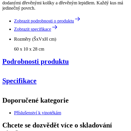
dodanými dřevěnými kolíky a dřevěným lepidlem. Každý kus má
jedinečný povrch.
Zobrazit podrobnosti o produktu
Zobrazit specifikace
Rozměry (ŠxVxH cm)
60 x 10 x 28 cm
Podrobnosti produktu
Specifikace
Informace
Doporučené kategorie
Číslo produktu
S601
Příslušenství k vinotékám
Obecné
Doručení
Nesestaveno
Chcete se dozvědět více o skladování
Umístění
Podlaha