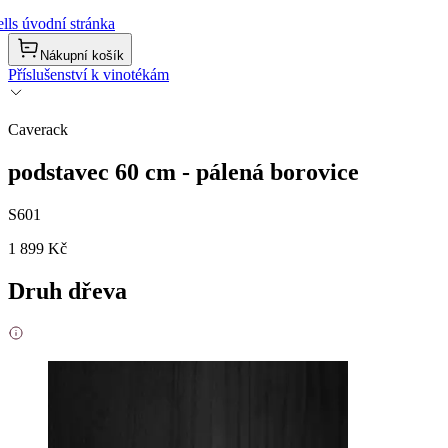
lls úvodní stránka
Nákupní košík
Příslušenství k vinotékám
Caverack
podstavec 60 cm - pálená borovice
S601
1 899 Kč
Druh dřeva