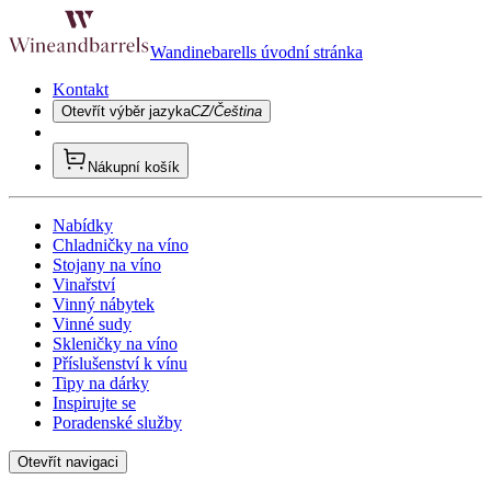
Wandinebarells úvodní stránka
Kontakt
Otevřít výběr jazyka
CZ/Čeština
Nákupní košík
Nabídky
Chladničky na víno
Stojany na víno
Vinařství
Vinný nábytek
Vinné sudy
Skleničky na víno
Příslušenství k vínu
Tipy na dárky
Inspirujte se
Poradenské služby
Otevřít navigaci