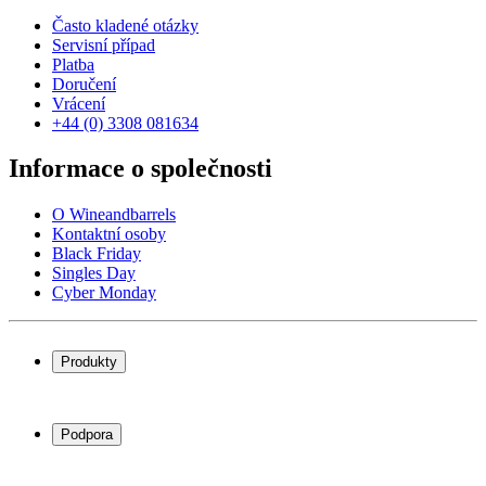
Často kladené otázky
Servisní případ
Platba
Doručení
Vrácení
+44 (0) 3308 081634
Informace o společnosti
O Wineandbarrels
Kontaktní osoby
Black Friday
Singles Day
Cyber Monday
Produkty
Chladničky na víno
Stojany na víno
Podpora
Vinný nábytek
Vinné sudy
Často kladené otázky
Příslušenství k vínu