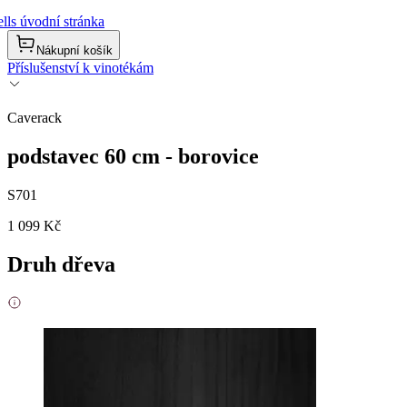
lls úvodní stránka
Nákupní košík
Příslušenství k vinotékám
Caverack
podstavec 60 cm - borovice
S701
1 099 Kč
Druh dřeva