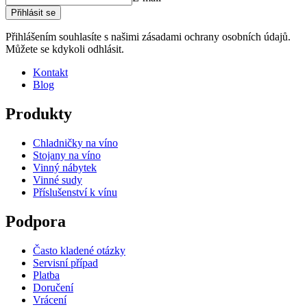
Vytvořte si vlastní uspořádání s těmito moduly v našem online
Výška (cm)
10
Přihlásit se
nástroji pro návrh vinného sklepa
Šířka (cm)
60
Hloubka (cm)
28
Přihlášením souhlasíte s našimi zásadami ochrany osobních údajů.
Hmotnost (kg)
4.9
Můžete se kdykoli odhlásit.
Kontakt
Blog
Produkty
Chladničky na víno
Stojany na víno
Vinný nábytek
Vinné sudy
Příslušenství k vínu
Podpora
Často kladené otázky
Servisní případ
Platba
Doručení
Vrácení