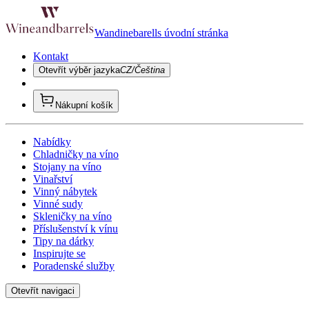
Wandinebarells úvodní stránka
Kontakt
Otevřít výběr jazyka
CZ/Čeština
Nákupní košík
Nabídky
Chladničky na víno
Stojany na víno
Vinařství
Vinný nábytek
Vinné sudy
Skleničky na víno
Příslušenství k vínu
Tipy na dárky
Inspirujte se
Poradenské služby
Otevřít navigaci