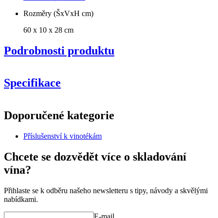
Rozměry (ŠxVxH cm)
60 x 10 x 28 cm
Podrobnosti produktu
Specifikace
Informace
Doporučené kategorie
Číslo produktu
S701
Příslušenství k vinotékám
Obecné
Doručení
Nesestaveno
Chcete se dozvědět více o skladování
Umístění
Podlaha
vína?
Výrobce
Caverack
Úprava
Borovice
Modulární
true
Přihlaste se k odběru našeho newsletteru s tipy, návody a skvělými
nabídkami.
Rozměry (ŠxVxH cm)
E-mail