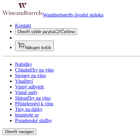
Wandinebarells úvodní stránka
Kontakt
Otevřít výběr jazyka
CZ/Čeština
Nákupní košík
Nabídky
Chladničky na víno
Stojany na víno
Vinařství
Vinný nábytek
Vinné sudy
Skleničky na víno
Příslušenství k vínu
Tipy na dárky
Inspirujte se
Poradenské služby
Otevřít navigaci