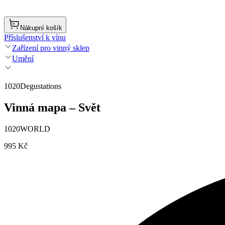
Nákupní košík
Příslušenství k vínu
Zařízení pro vinný sklep
Umění
1020Degustations
Vinná mapa – Svět
1020WORLD
995 Kč