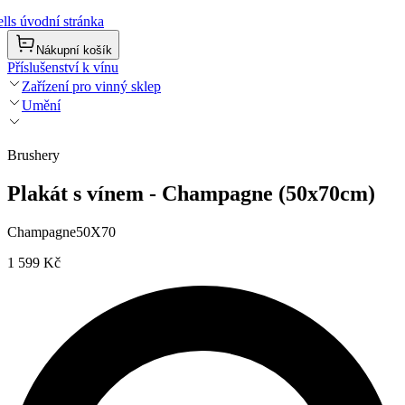
lls úvodní stránka
Nákupní košík
Příslušenství k vínu
Zařízení pro vinný sklep
Umění
Brushery
Plakát s vínem - Champagne (50x70cm)
Champagne50X70
1 599 Kč