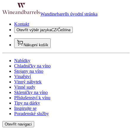
Wandinebarells úvodní stránka
Kontakt
Otevřít výběr jazyka
CZ/Čeština
Nákupní košík
Nabídky
Chladničky na víno
Stojany na víno
Vinařství
Vinný nábytek
Vinné sudy
Skleničky na víno
Příslušenství k vínu
Tipy na dárky
Inspirujte se
Poradenské služby
Otevřít navigaci