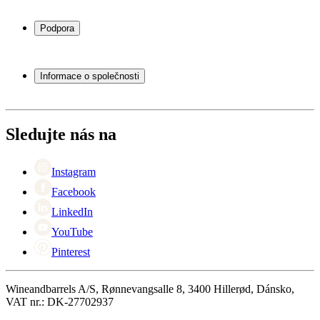
Chladničky na víno
Stojany na víno
Podpora
Vinný nábytek
Vinné sudy
Často kladené otázky
Příslušenství k vínu
Servisní případ
Informace o společnosti
Platba
Doručení
O Wineandbarrels
Vrácení
Kontaktní osoby
+44 (0) 3308 081634
Black Friday
Sledujte nás na
Singles Day
Cyber Monday
Instagram
Facebook
LinkedIn
YouTube
Pinterest
Wineandbarrels A/S, Rønnevangsalle 8, 3400 Hillerød, Dánsko,
VAT nr.: DK-27702937