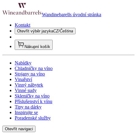
Wandinebarells úvodní stránka
Kontakt
Otevřít výběr jazyka
CZ/Čeština
Nákupní košík
Nabídky
Chladničky na víno
Stojany na víno
Vinařství
Vinný nábytek
Vinné sudy
Skleničky na víno
Příslušenství k vínu
Tipy na dárky
Inspirujte se
Poradenské služby
Otevřít navigaci