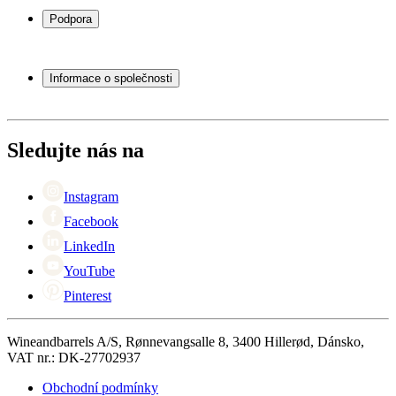
Stojany na víno
Podpora
Vinný nábytek
Vinné sudy
Často kladené otázky
Příslušenství k vínu
Servisní případ
Informace o společnosti
Platba
Doručení
O Wineandbarrels
Vrácení
Kontaktní osoby
+44 (0) 3308 081634
Black Friday
Sledujte nás na
Singles Day
Cyber Monday
Instagram
Facebook
LinkedIn
YouTube
Pinterest
Wineandbarrels A/S, Rønnevangsalle 8, 3400 Hillerød, Dánsko,
VAT nr.: DK-27702937
Obchodní podmínky