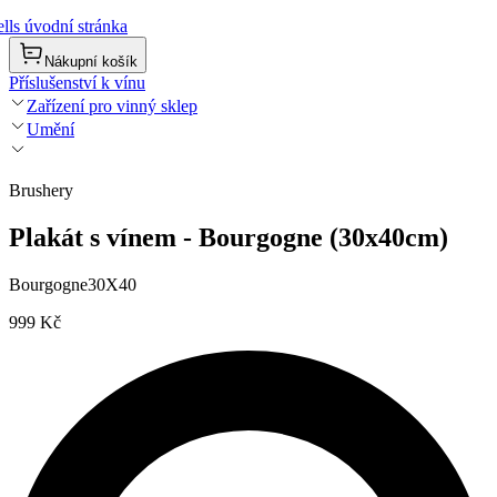
lls úvodní stránka
Nákupní košík
Příslušenství k vínu
Zařízení pro vinný sklep
Umění
Brushery
Plakát s vínem - Bourgogne (30x40cm)
Bourgogne30X40
999 Kč