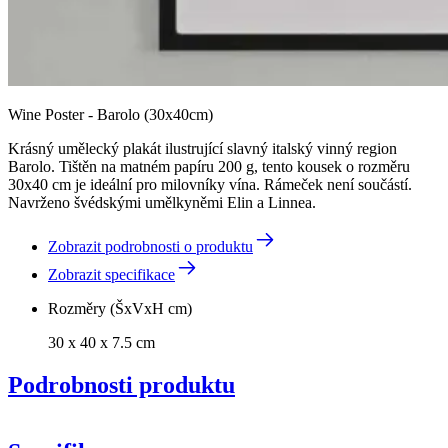
Wine Poster - Barolo (30x40cm)
Krásný umělecký plakát ilustrující slavný italský vinný region
Barolo. Tištěn na matném papíru 200 g, tento kousek o rozměru
30x40 cm je ideální pro milovníky vína. Rámeček není součástí.
Navrženo švédskými umělkyněmi Elin a Linnea.
Zobrazit podrobnosti o produktu
Zobrazit specifikace
Rozměry (ŠxVxH cm)
30 x 40 x 7.5 cm
Podrobnosti produktu
Puzzle na víno – Francie