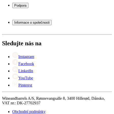
Stojany na víno
Podpora
Vinný nábytek
Vinné sudy
Často kladené otázky
Příslušenství k vínu
Servisní případ
Informace o společnosti
Platba
Doručení
O Wineandbarrels
Vrácení
Kontaktní osoby
+44 (0) 3308 081634
Black Friday
Sledujte nás na
Singles Day
Cyber Monday
Instagram
Facebook
LinkedIn
YouTube
Pinterest
Wineandbarrels A/S, Rønnevangsalle 8, 3400 Hillerød, Dánsko,
VAT nr.: DK-27702937
Obchodní podmínky