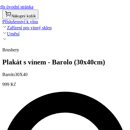
lls úvodní stránka
Nákupní košík
Příslušenství k vínu
Zařízení pro vinný sklep
Umění
Brushery
Plakát s vínem - Barolo (30x40cm)
Barolo30X40
999 Kč