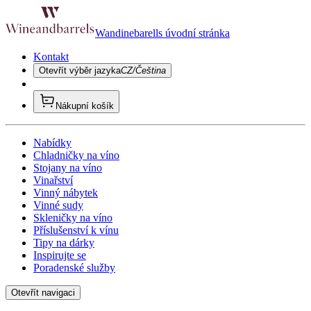
Wandinebarells úvodní stránka
Kontakt
Otevřít výběr jazyka
CZ/Čeština
Nákupní košík
Nabídky
Chladničky na víno
Stojany na víno
Vinařství
Vinný nábytek
Vinné sudy
Skleničky na víno
Příslušenství k vínu
Tipy na dárky
Inspirujte se
Poradenské služby
Otevřít navigaci