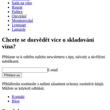
Sada na víno
Renoir
Pulltex
Otevírání
Monitorování
Legnoart
Vezm?te prosím na v?domí: Rám není sou?ástí balení.
Laguiole
Chcete se dozvědět více o skladování
vína?
Přihlaste se k odběru našeho newsletteru s tipy, návody a skvělými
nabídkami.
E-mail
Přihlásit se
Přihlášením souhlasíte s našimi zásadami ochrany osobních údajů.
Můžete se kdykoli odhlásit.
Kontakt
Blog