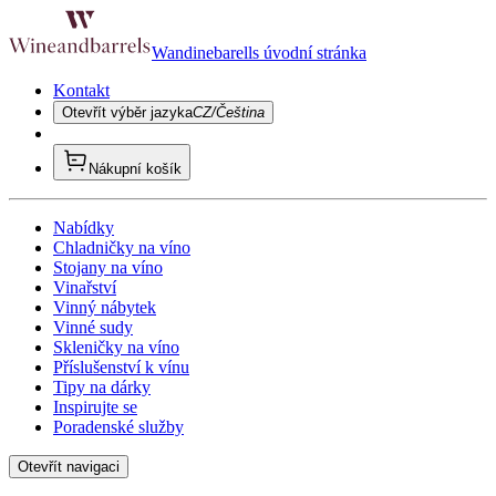
Wandinebarells úvodní stránka
Kontakt
Otevřít výběr jazyka
CZ/Čeština
Nákupní košík
Nabídky
Chladničky na víno
Stojany na víno
Vinařství
Vinný nábytek
Vinné sudy
Skleničky na víno
Příslušenství k vínu
Tipy na dárky
Inspirujte se
Poradenské služby
Otevřít navigaci