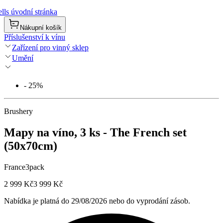
lls úvodní stránka
Nákupní košík
Příslušenství k vínu
Zařízení pro vinný sklep
Umění
- 25%
Brushery
Mapy na víno, 3 ks - The French set
(50x70cm)
France3pack
2 999 Kč
3 999 Kč
Nabídka je platná do 29/08/2026 nebo do vyprodání zásob.