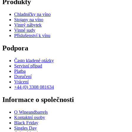
Produkty
Chladničky na víno
Stojany na víno
Vinný nábytek
Vinné sudy
Příslušenství k vínu
Podpora
Často kladené otázky
Servisní případ
Platba
Doručení
Vrácení
+44 (0) 3308 081634
Informace o společnosti
O Wineandbarrels
Kontaktní osoby
Black Friday
Singles Day