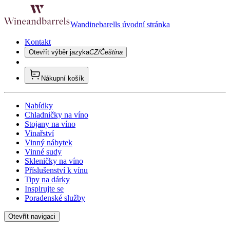
Wandinebarells úvodní stránka
Kontakt
Otevřít výběr jazyka
CZ/Čeština
Nákupní košík
Nabídky
Chladničky na víno
Stojany na víno
Vinařství
Vinný nábytek
Vinné sudy
Skleničky na víno
Příslušenství k vínu
Tipy na dárky
Inspirujte se
Poradenské služby
Otevřít navigaci