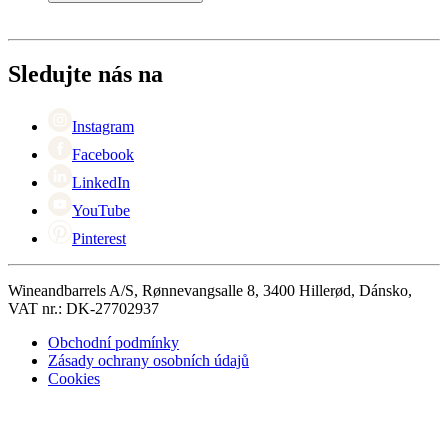
Platba
Doručení
O Wineandbarrels
Vrácení
Kontaktní osoby
+44 (0) 3308 081634
Black Friday
Sledujte nás na
Singles Day
Cyber Monday
Instagram
Facebook
LinkedIn
YouTube
Pinterest
Wineandbarrels A/S, Rønnevangsalle 8, 3400 Hillerød, Dánsko,
VAT nr.: DK-27702937
Obchodní podmínky
Zásady ochrany osobních údajů
Cookies