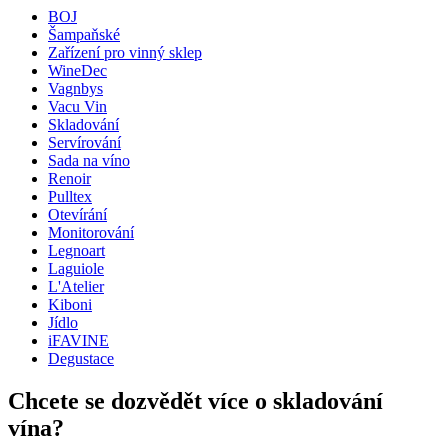
BOJ
Rozměry (ŠxVxH cm)
Šampaňské
Hmotnost (kg)
0.05
Zařízení pro vinný sklep
Šířka (cm)
6
WineDec
Hloubka (cm)
7.5
Vagnbys
Vacu Vin
Skladování
Servírování
Sada na víno
Renoir
Pulltex
Otevírání
Monitorování
Legnoart
Laguiole
L'Atelier
Kiboni
Jídlo
iFAVINE
Degustace
Chcete se dozvědět více o skladování
vína?