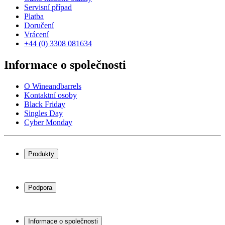
Servisní případ
Platba
Doručení
Vrácení
+44 (0) 3308 081634
Informace o společnosti
O Wineandbarrels
Kontaktní osoby
Black Friday
Singles Day
Cyber Monday
Produkty
Chladničky na víno
Stojany na víno
Podpora
Vinný nábytek
Vinné sudy
Často kladené otázky
Příslušenství k vínu
Servisní případ
Informace o společnosti