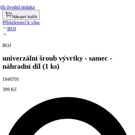
lls úvodní stránka
Nákupní košík
Příslušenství k vínu
BOJ
BOJ
univerzální šroub vývrtky - samec -
náhradní díl (1 ks)
1040701
399 Kč