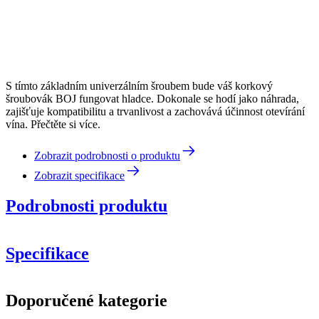
S tímto základním univerzálním šroubem bude váš korkový
šroubovák BOJ fungovat hladce. Dokonale se hodí jako náhrada,
zajišťuje kompatibilitu a trvanlivost a zachovává účinnost otevírání
vína. Přečtěte si více.
Zobrazit podrobnosti o produktu
Zobrazit specifikace
Podrobnosti produktu
Specifikace
Informace
Šroub - náhradní díl pro vývrtku BOJ (korková zátka)
Doporučené kategorie
Číslo produktu
1040701