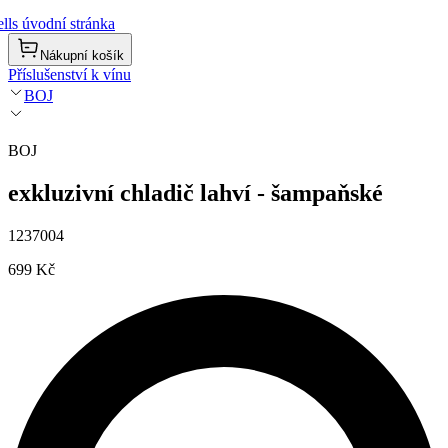
lls úvodní stránka
Nákupní košík
Příslušenství k vínu
BOJ
BOJ
exkluzivní chladič lahví - šampaňské
1237004
699 Kč