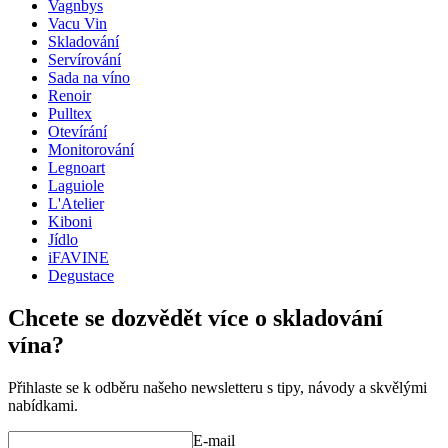
Hloubka (cm)
1.5
Vagnbys
Vacu Vin
Skladování
Servírování
Sada na víno
Renoir
Pulltex
Otevírání
Monitorování
Legnoart
Laguiole
L'Atelier
Kiboni
Jídlo
iFAVINE
Degustace
Chcete se dozvědět více o skladování
vína?
Přihlaste se k odběru našeho newsletteru s tipy, návody a skvělými
nabídkami.
E-mail