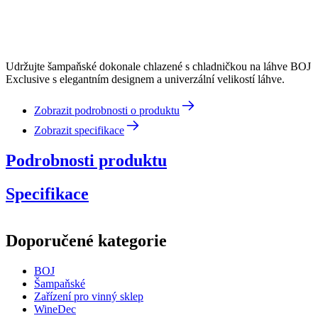
Udržujte šampaňské dokonale chlazené s chladničkou na láhve BOJ
Exclusive s elegantním designem a univerzální velikostí láhve.
Zobrazit podrobnosti o produktu
Zobrazit specifikace
Podrobnosti produktu
Specifikace
Informace
Doporučené kategorie
Číslo produktu
1237004
BOJ
Rozměry (ŠxVxH cm)
Šampaňské
Hmotnost (kg)
0.36
Zařízení pro vinný sklep
Výška (cm)
27
WineDec