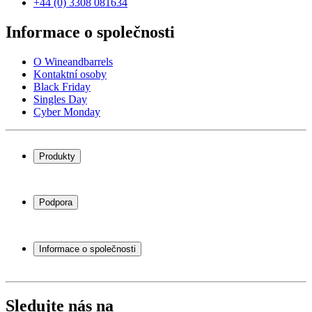
+44 (0) 3308 081634
Informace o společnosti
O Wineandbarrels
Kontaktní osoby
Black Friday
Singles Day
Cyber Monday
Produkty
Chladničky na víno
Stojany na víno
Podpora
Vinný nábytek
Vinné sudy
Často kladené otázky
Příslušenství k vínu
Servisní případ
Informace o společnosti
Platba
Doručení
O Wineandbarrels
Vrácení
Kontaktní osoby
+44 (0) 3308 081634
Black Friday
Sledujte nás na