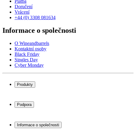
Platba
Doručení
Vrácení
+44 (0) 3308 081634
Informace o společnosti
O Wineandbarrels
Kontaktní osoby
Black Friday
Singles Day
Cyber Monday
Produkty
Chladničky na víno
Stojany na víno
Podpora
Vinný nábytek
Vinné sudy
Často kladené otázky
Příslušenství k vínu
Servisní případ
Informace o společnosti
Platba
Doručení