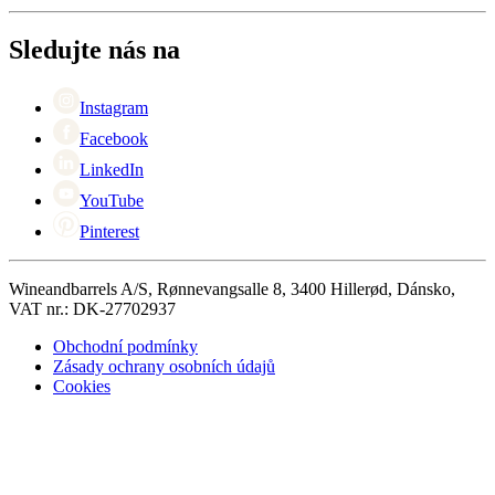
O Wineandbarrels
Vrácení
Kontaktní osoby
+44 (0) 3308 081634
Black Friday
Sledujte nás na
Singles Day
Cyber Monday
Instagram
Facebook
LinkedIn
YouTube
Pinterest
Wineandbarrels A/S, Rønnevangsalle 8, 3400 Hillerød, Dánsko,
VAT nr.: DK-27702937
Obchodní podmínky
Zásady ochrany osobních údajů
Cookies