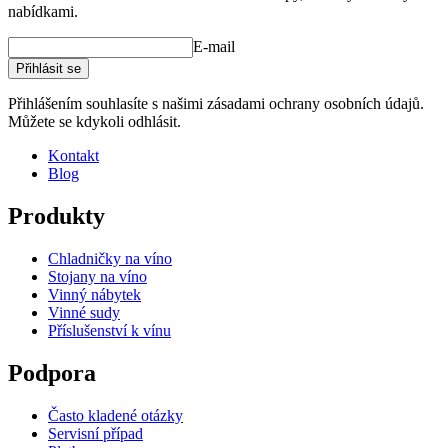
nabídkami.
E-mail
Přihlásit se
Přihlášením souhlasíte s našimi zásadami ochrany osobních údajů.
Můžete se kdykoli odhlásit.
Kontakt
Blog
Produkty
Chladničky na víno
Stojany na víno
Vinný nábytek
Vinné sudy
Příslušenství k vínu
Podpora
Často kladené otázky
Servisní případ