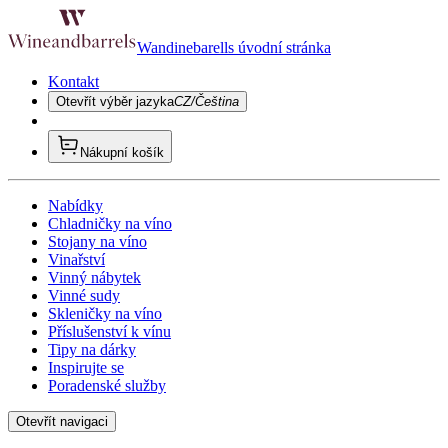
Wandinebarells úvodní stránka
Kontakt
Otevřít výběr jazyka
CZ/Čeština
Nákupní košík
Nabídky
Chladničky na víno
Stojany na víno
Vinařství
Vinný nábytek
Vinné sudy
Skleničky na víno
Příslušenství k vínu
Tipy na dárky
Inspirujte se
Poradenské služby
Otevřít navigaci