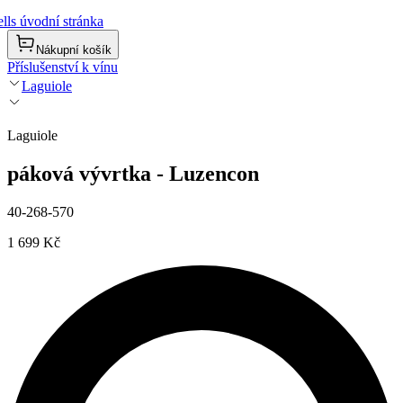
lls úvodní stránka
Nákupní košík
Příslušenství k vínu
Laguiole
Laguiole
páková vývrtka - Luzencon
40-268-570
1 699 Kč