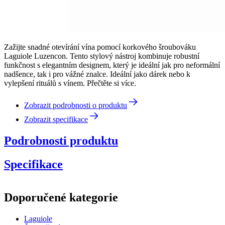
Zažijte snadné otevírání vína pomocí korkového šroubováku
Laguiole Luzencon. Tento stylový nástroj kombinuje robustní
funkčnost s elegantním designem, který je ideální jak pro neformální
nadšence, tak i pro vážné znalce. Ideální jako dárek nebo k
vylepšení rituálů s vínem. Přečtěte si více.
Zobrazit podrobnosti o produktu
Zobrazit specifikace
Podrobnosti produktu
Specifikace
Informace
Doporučené kategorie
Číslo produktu
40-268-570
Laguiole
Rozměry (ŠxVxH cm)