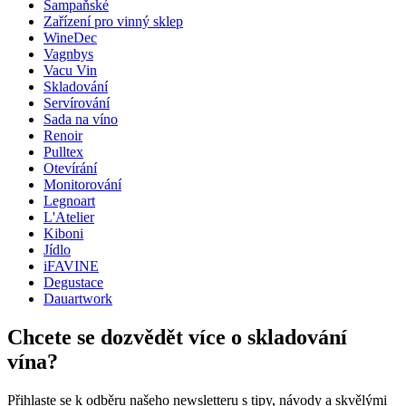
Šampaňské
Hmotnost (kg)
0.2
Zařízení pro vinný sklep
Výška (cm)
29
WineDec
Šířka (cm)
22
Vagnbys
Vacu Vin
wine accessories
Skladování
Servírování
Status When Soldout
active
Sada na víno
Renoir
Pulltex
Otevírání
Monitorování
Legnoart
L'Atelier
Kiboni
Jídlo
iFAVINE
Degustace
Dauartwork
Chcete se dozvědět více o skladování
vína?
Přihlaste se k odběru našeho newsletteru s tipy, návody a skvělými