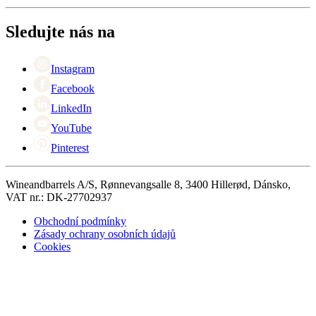
O Wineandbarrels
Vrácení
Kontaktní osoby
+44 (0) 3308 081634
Black Friday
Sledujte nás na
Singles Day
Cyber Monday
Instagram
Facebook
LinkedIn
YouTube
Pinterest
Wineandbarrels A/S, Rønnevangsalle 8, 3400 Hillerød, Dánsko,
VAT nr.: DK-27702937
Obchodní podmínky
Zásady ochrany osobních údajů
Cookies