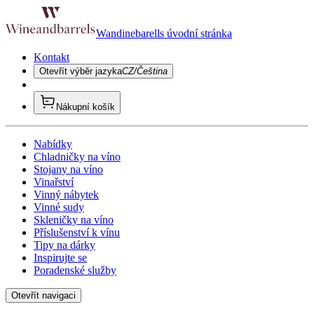
Wandinebarells úvodní stránka
Kontakt
Otevřít výběr jazyka
CZ/Čeština
Nákupní košík
Nabídky
Chladničky na víno
Stojany na víno
Vinařství
Vinný nábytek
Vinné sudy
Skleničky na víno
Příslušenství k vínu
Tipy na dárky
Inspirujte se
Poradenské služby
Otevřít navigaci