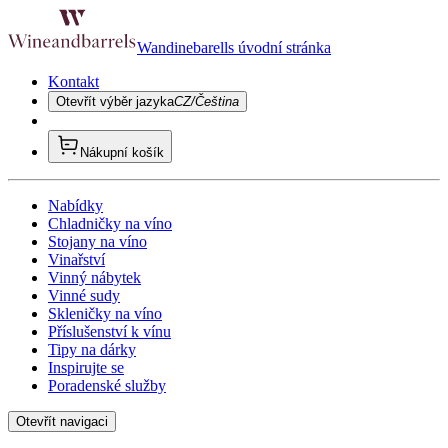
Wandinebarells úvodní stránka
Kontakt
Otevřít výběr jazyka
CZ/Čeština
Nákupní košík
Nabídky
Chladničky na víno
Stojany na víno
Vinařství
Vinný nábytek
Vinné sudy
Skleničky na víno
Příslušenství k vínu
Tipy na dárky
Inspirujte se
Poradenské služby
Otevřít navigaci