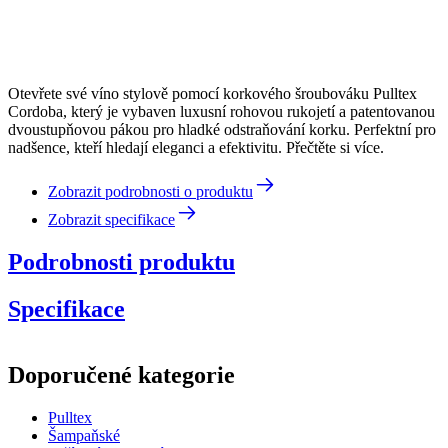
Otevřete své víno stylově pomocí korkového šroubováku Pulltex
Cordoba, který je vybaven luxusní rohovou rukojetí a patentovanou
dvoustupňovou pákou pro hladké odstraňování korku. Perfektní pro
nadšence, kteří hledají eleganci a efektivitu. Přečtěte si více.
Zobrazit podrobnosti o produktu
Zobrazit specifikace
Podrobnosti produktu
Specifikace
Informace
Doporučené kategorie
Číslo produktu
109-170-00
Pulltex
Rozměry (ŠxVxH cm)
Šampaňské