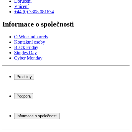
Doručení
Vrácení
+44 (0) 3308 081634
Informace o společnosti
O Wineandbarrels
Kontaktní osoby
Black Friday
Singles Day
Cyber Monday
Produkty
Chladničky na víno
Stojany na víno
Podpora
Vinný nábytek
Vinné sudy
Často kladené otázky
Příslušenství k vínu
Servisní případ
Informace o společnosti
Platba
Doručení
O Wineandbarrels
Vrácení