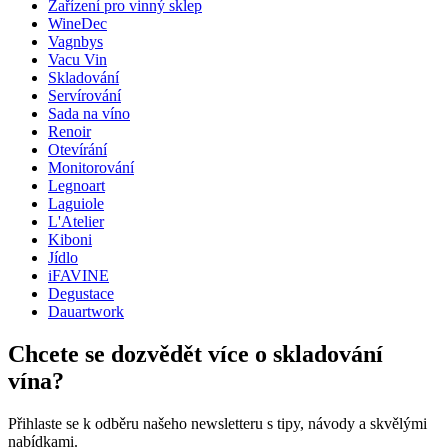
Hmotnost (kg)
0.180
Zařízení pro vinný sklep
Výška (cm)
19
WineDec
Hloubka (cm)
5
Vagnbys
Vacu Vin
Skladování
Servírování
Sada na víno
Renoir
Otevírání
Monitorování
Legnoart
Laguiole
L'Atelier
Kiboni
Jídlo
iFAVINE
Degustace
Dauartwork
Chcete se dozvědět více o skladování
vína?
Přihlaste se k odběru našeho newsletteru s tipy, návody a skvělými
nabídkami.