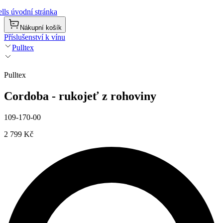
lls úvodní stránka
Nákupní košík
Příslušenství k vínu
Pulltex
Pulltex
Cordoba - rukojeť z rohoviny
109-170-00
2 799 Kč