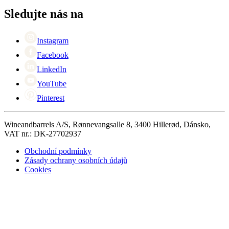
Kontaktní osoby
+44 (0) 3308 081634
Black Friday
Sledujte nás na
Singles Day
Cyber Monday
Instagram
Facebook
LinkedIn
YouTube
Pinterest
Wineandbarrels A/S, Rønnevangsalle 8, 3400 Hillerød, Dánsko,
VAT nr.: DK-27702937
Obchodní podmínky
Zásady ochrany osobních údajů
Cookies