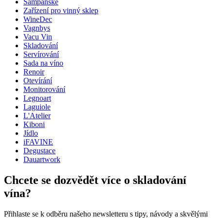
Šampaňské
Hmotnost (kg)
0.100
Zařízení pro vinný sklep
WineDec
Vagnbys
Vacu Vin
Skladování
Servírování
Sada na víno
Renoir
Otevírání
Monitorování
Legnoart
Laguiole
L'Atelier
Kiboni
Jídlo
iFAVINE
Degustace
Dauartwork
Chcete se dozvědět více o skladování
vína?
Přihlaste se k odběru našeho newsletteru s tipy, návody a skvělými