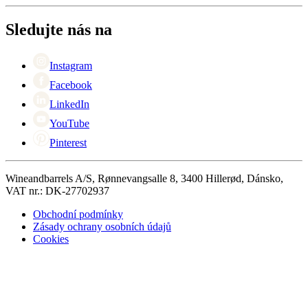
O Wineandbarrels
Vrácení
Kontaktní osoby
+44 (0) 3308 081634
Black Friday
Sledujte nás na
Singles Day
Cyber Monday
Instagram
Facebook
LinkedIn
YouTube
Pinterest
Wineandbarrels A/S, Rønnevangsalle 8, 3400 Hillerød, Dánsko,
VAT nr.: DK-27702937
Obchodní podmínky
Zásady ochrany osobních údajů
Cookies