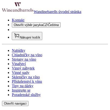
Wandinebarells úvodní stránka
Kontakt
Otevřít výběr jazyka
CZ/Čeština
Nákupní košík
Nabídky
Chladničky na víno
Stojany na víno
Vinařství
Vinný nábytek
Vinné sudy
Skleničky na víno
Příslušenství k vínu
Tipy na dárky
Inspirujte se
Poradenské služby
Otevřít navigaci