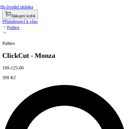
lls úvodní stránka
Nákupní košík
Příslušenství k vínu
Pulltex
Pulltex
ClickCut - Monza
109-125-00
399 Kč