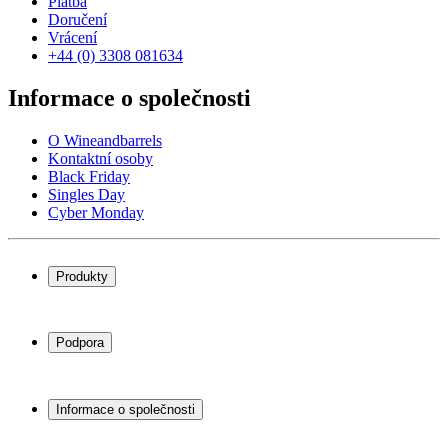
Platba
Doručení
Vrácení
+44 (0) 3308 081634
Informace o společnosti
O Wineandbarrels
Kontaktní osoby
Black Friday
Singles Day
Cyber Monday
Produkty
Chladničky na víno
Stojany na víno
Podpora
Vinný nábytek
Vinné sudy
Často kladené otázky
Příslušenství k vínu
Servisní případ
Informace o společnosti
Platba
Doručení