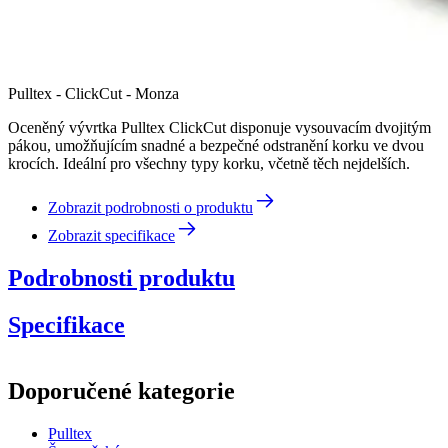
Pulltex - ClickCut - Monza
Oceněný vývrtka Pulltex ClickCut disponuje vysouvacím dvojitým
pákou, umožňujícím snadné a bezpečné odstranění korku ve dvou
krocích. Ideální pro všechny typy korku, včetně těch nejdelších.
Zobrazit podrobnosti o produktu
Zobrazit specifikace
Podrobnosti produktu
Specifikace
Informace
Doporučené kategorie
Číslo produktu
109-125-00
Pulltex
Rozměry (ŠxVxH cm)