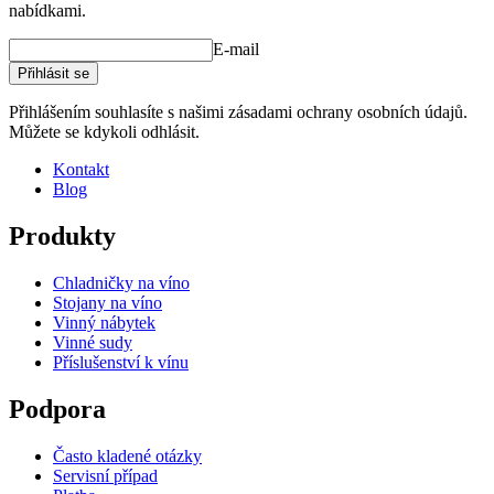
nabídkami.
E-mail
Přihlásit se
Přihlášením souhlasíte s našimi zásadami ochrany osobních údajů.
Můžete se kdykoli odhlásit.
Kontakt
Blog
Produkty
Chladničky na víno
Stojany na víno
Vinný nábytek
Vinné sudy
Příslušenství k vínu
Podpora
Často kladené otázky
Servisní případ