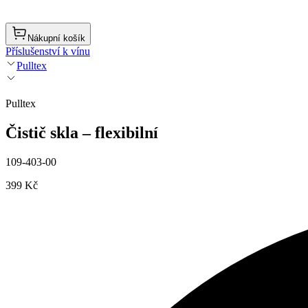
Nákupní košík
Příslušenství k vínu
Pulltex
Pulltex
Čistič skla – flexibilní
109-403-00
399 Kč