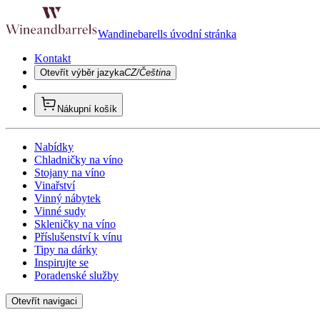
Wandinebarells úvodní stránka
Kontakt
Otevřít výběr jazyka
CZ/Čeština
Nákupní košík
Nabídky
Chladničky na víno
Stojany na víno
Vinařství
Vinný nábytek
Vinné sudy
Skleničky na víno
Příslušenství k vínu
Tipy na dárky
Inspirujte se
Poradenské služby
Otevřít navigaci