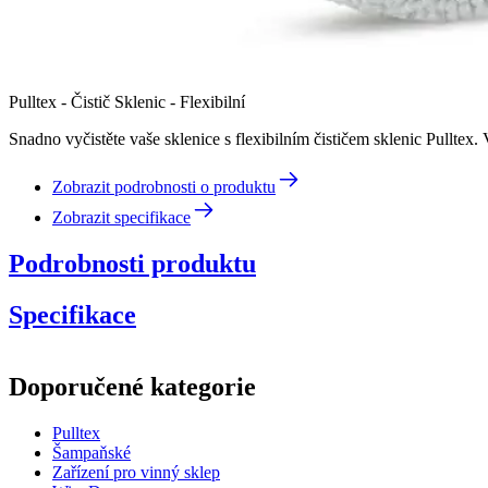
Pulltex - Čistič Sklenic - Flexibilní
Snadno vyčistěte vaše sklenice s flexibilním čističem sklenic Pulltex
Zobrazit podrobnosti o produktu
Zobrazit specifikace
Podrobnosti produktu
Specifikace
Informace
Doporučené kategorie
Číslo produktu
109-403-00
Pulltex
Rozměry (ŠxVxH cm)
Šampaňské
Hmotnost (kg)
0.15
Zařízení pro vinný sklep