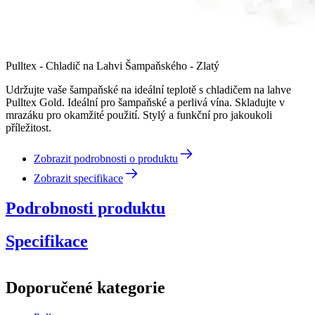
Pulltex - Chladič na Lahvi Šampaňského - Zlatý
Udržujte vaše šampaňské na ideální teplotě s chladičem na lahve
Pulltex Gold. Ideální pro šampaňské a perlivá vína. Skladujte v
mrazáku pro okamžité použití. Stylý a funkční pro jakoukoli
příležitost.
Zobrazit podrobnosti o produktu
Zobrazit specifikace
Podrobnosti produktu
Specifikace
Informace
Doporučené kategorie
Číslo produktu
109-615-00