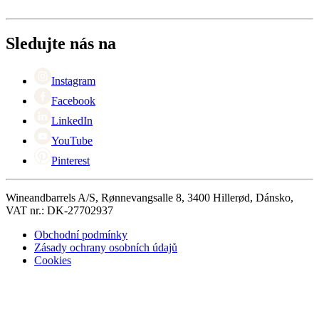
Doručení
O Wineandbarrels
Vrácení
Kontaktní osoby
+44 (0) 3308 081634
Black Friday
Sledujte nás na
Singles Day
Cyber Monday
Instagram
Facebook
LinkedIn
YouTube
Pinterest
Wineandbarrels A/S, Rønnevangsalle 8, 3400 Hillerød, Dánsko,
VAT nr.: DK-27702937
Obchodní podmínky
Zásady ochrany osobních údajů
Cookies