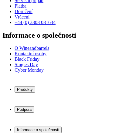
Servisní případ
Platba
Doručení
Vrácení
+44 (0) 3308 081634
Informace o společnosti
O Wineandbarrels
Kontaktní osoby
Black Friday
Singles Day
Cyber Monday
Produkty
Chladničky na víno
Stojany na víno
Podpora
Vinný nábytek
Vinné sudy
Často kladené otázky
Příslušenství k vínu
Servisní případ
Informace o společnosti
Platba