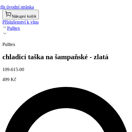
lls úvodní stránka
Nákupní košík
Příslušenství k vínu
Pulltex
Pulltex
chladicí taška na šampaňské - zlatá
109-615-00
499 Kč