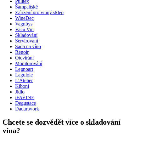
Pulltex
Rozměry (ŠxVxH cm)
Šampaňské
Hmotnost (kg)
0.41
Zařízení pro vinný sklep
WineDec
Vagnbys
Vacu Vin
Skladování
Servírování
Sada na víno
Renoir
Otevírání
Monitorování
Legnoart
Laguiole
L'Atelier
Kiboni
Jídlo
iFAVINE
Degustace
Dauartwork
Chcete se dozvědět více o skladování
vína?