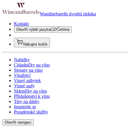
Wandinebarells úvodní stránka
Kontakt
Otevřít výběr jazyka
CZ/Čeština
Nákupní košík
Nabídky
Chladničky na víno
Stojany na víno
Vinařství
Vinný nábytek
Vinné sudy
Skleničky na víno
Příslušenství k vínu
Tipy na dárky
Inspirujte se
Poradenské služby
Otevřít navigaci