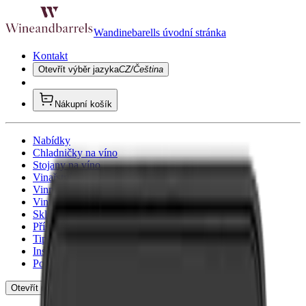
Wandinebarells úvodní stránka
Kontakt
Otevřít výběr jazyka
CZ/Čeština
Nákupní košík
Nabídky
Chladničky na víno
Stojany na víno
Vinařství
Vinný nábytek
Vinné sudy
Skleničky na víno
Příslušenství k vínu
Tipy na dárky
Inspirujte se
Poradenské služby
Otevřít navigaci