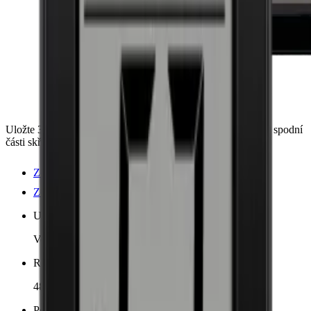
Uložte 34 lahví ve 2 zónách s elegantní prezentační policí ve spodní
části skříně.
Zobrazit podrobnosti o produktu
Zobrazit specifikace
Umístění
Volně stojící
Rozměry (ŠxVxH cm)
48 x 85 x 43 cm
Počet chladicích zón