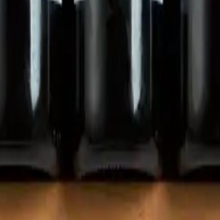
stí. Dvě teplotní zóny (5-12° a 12-18°), uložení 34 lahví vínové barv