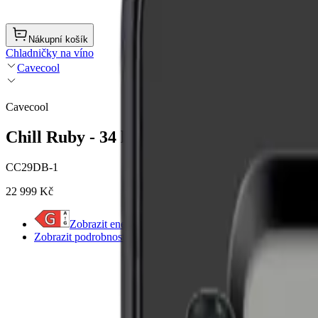
Nákupní košík
Chladničky na víno
Cavecool
Cavecool
Chill Ruby - 34 lahví - 2 zóny - černá
CC29DB-1
22 999 Kč
Zobrazit energetický štítek
Zobrazit podrobnosti o produktu