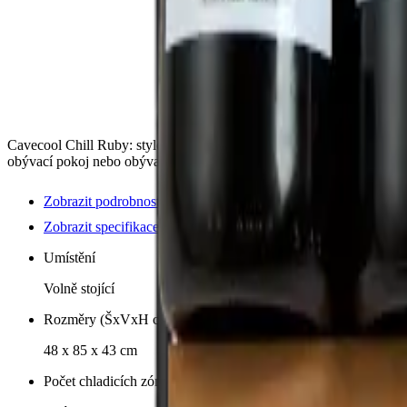
Cavecool Chill Ruby: stylová chladnička na víno s pokročilou funkčno
obývací pokoj nebo obývací pokoj.
Zobrazit podrobnosti o produktu
Zobrazit specifikace
Umístění
Volně stojící
Rozměry (ŠxVxH cm)
48 x 85 x 43 cm
Počet chladicích zón