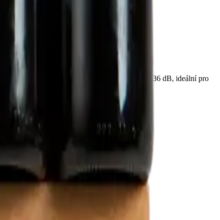
y na 4 bukových policích. Hladina hluku pouhých 36 dB, ideální pro