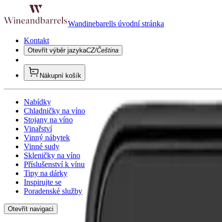
Wandinebarells úvodní stránka
Kontakt
Otevřít výběr jazyka
CZ/Čeština
Nákupní košík
Nabídky
Chladničky na víno
Stojany na víno
Vinařství
Vinný nábytek
Vinné sudy
Skleničky na víno
Příslušenství k vínu
Tipy na dárky
Inspirujte se
Poradenské služby
Otevřít navigaci