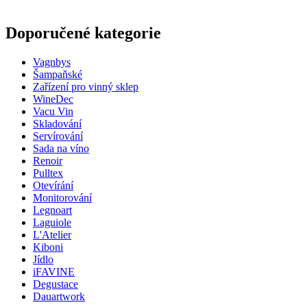
Rozměry (ŠxVxH cm)
Doporučené kategorie
Hmotnost (kg)
3
Vagnbys
Šampaňské
Zařízení pro vinný sklep
WineDec
Vacu Vin
Skladování
Servírování
Sada na víno
Renoir
Pulltex
Otevírání
Monitorování
Legnoart
Laguiole
L'Atelier
Kiboni
Jídlo
iFAVINE
Degustace
Dauartwork