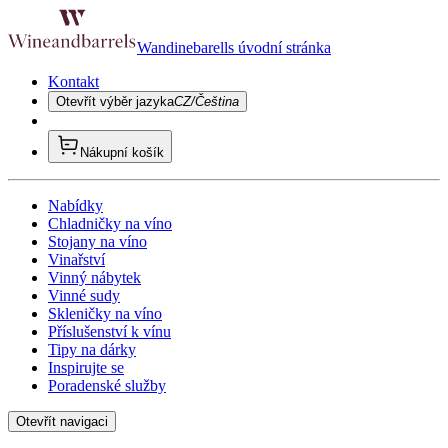
Wandinebarells úvodní stránka
Kontakt
Otevřít výběr jazyka
CZ/Čeština
Nákupní košík
Nabídky
Chladničky na víno
Stojany na víno
Vinařství
Vinný nábytek
Vinné sudy
Skleničky na víno
Příslušenství k vínu
Tipy na dárky
Inspirujte se
Poradenské služby
Otevřít navigaci