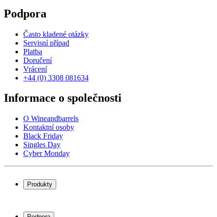
Podpora
Často kladené otázky
Servisní případ
Platba
Doručení
Vrácení
+44 (0) 3308 081634
Informace o společnosti
O Wineandbarrels
Kontaktní osoby
Black Friday
Singles Day
Cyber Monday
Produkty
Chladničky na víno
Stojany na víno
Podpora