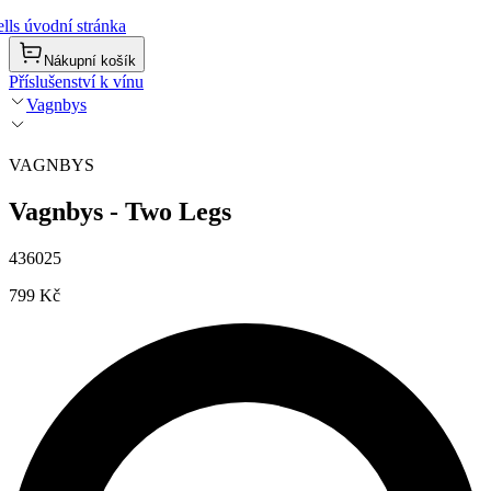
lls úvodní stránka
Nákupní košík
Příslušenství k vínu
Vagnbys
VAGNBYS
Vagnbys - Two Legs
436025
799 Kč