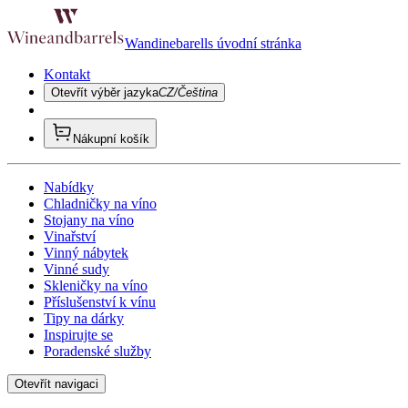
Wandinebarells úvodní stránka
Kontakt
Otevřít výběr jazyka
CZ/Čeština
Nákupní košík
Nabídky
Chladničky na víno
Stojany na víno
Vinařství
Vinný nábytek
Vinné sudy
Skleničky na víno
Příslušenství k vínu
Tipy na dárky
Inspirujte se
Poradenské služby
Otevřít navigaci