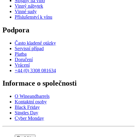
Stojany na víno
Vinný nábytek
Vinné sudy
Příslušenství k vínu
Podpora
Často kladené otázky
Servisní případ
Platba
Doručení
Vrácení
+44 (0) 3308 081634
Informace o společnosti
O Wineandbarrels
Kontaktní osoby
Black Friday
Singles Day
Cyber Monday