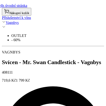
lls úvodní stránka
Nákupní košík
Příslušenství k vínu
Vagnbys
OUTLET
- 60%
VAGNBYS
Svícen - Mr. Swan Candlestick - Vagnbys
408111
719,6 Kč
1 799 Kč