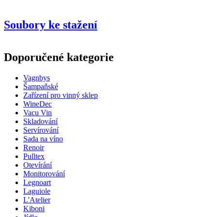
Informace
Soubory ke stažení
Číslo produktu
408111
Rozměry (ŠxVxH cm)
Doporučené kategorie
Hmotnost (kg)
3
Výška (cm)
30
Vagnbys
Šampaňské
Zařízení pro vinný sklep
WineDec
Vacu Vin
Skladování
Servírování
Sada na víno
Renoir
Pulltex
Otevírání
Monitorování
Legnoart
Laguiole
L'Atelier
Kiboni