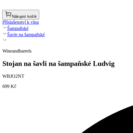
Nákupní košík
Příslušenství k vínu
Šampaňské
Šavle na šampaňské
Wineandbarrels
Stojan na šavli na šampaňské Ludvig
WBJO2NT
699 Kč