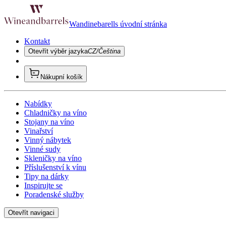
Wandinebarells úvodní stránka
Kontakt
Otevřít výběr jazyka
CZ/Čeština
Nákupní košík
Nabídky
Chladničky na víno
Stojany na víno
Vinařství
Vinný nábytek
Vinné sudy
Skleničky na víno
Příslušenství k vínu
Tipy na dárky
Inspirujte se
Poradenské služby
Otevřít navigaci