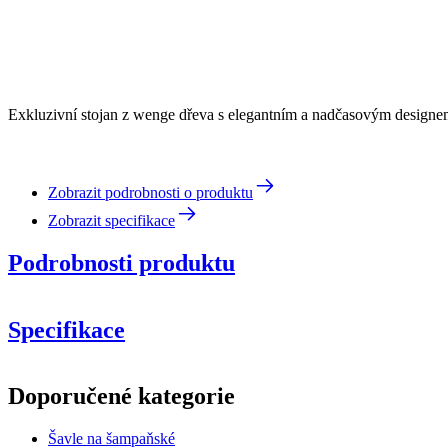
Exkluzivní stojan z wenge dřeva s elegantním a nadčasovým designem
Zobrazit podrobnosti o produktu
Zobrazit specifikace
Podrobnosti produktu
Specifikace
Informace
Doporučené kategorie
Číslo produktu
WBJO2NT
Šavle na šampaňské
Rozměry (ŠxVxH cm)