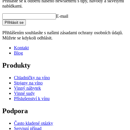
Přihlaste se k odběru našeho newsletteru s tipy, návody a skvělými
nabídkami.
E-mail
Přihlásit se
Přihlášením souhlasíte s našimi zásadami ochrany osobních údajů.
Můžete se kdykoli odhlásit.
Kontakt
Blog
Produkty
Chladničky na víno
Stojany na víno
Vinný nábytek
Vinné sudy
Příslušenství k vínu
Podpora
Často kladené otázky
Servisní případ