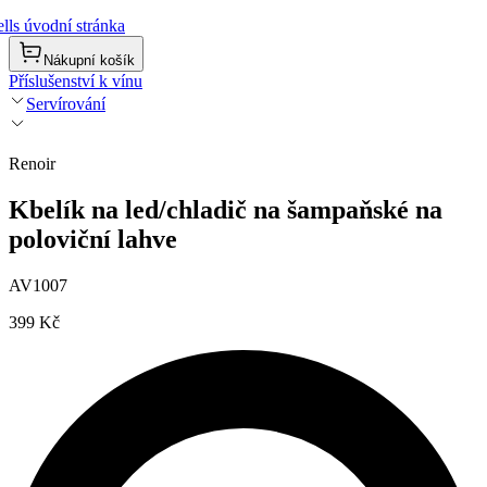
lls úvodní stránka
Nákupní košík
Příslušenství k vínu
Servírování
Renoir
Kbelík na led/chladič na šampaňské na
poloviční lahve
AV1007
399 Kč