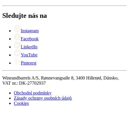
O Wineandbarrels
Vrácení
Kontaktní osoby
+44 (0) 3308 081634
Black Friday
Sledujte nás na
Singles Day
Cyber Monday
Instagram
Facebook
LinkedIn
YouTube
Pinterest
Wineandbarrels A/S, Rønnevangsalle 8, 3400 Hillerød, Dánsko,
VAT nr.: DK-27702937
Obchodní podmínky
Zásady ochrany osobních údajů
Cookies