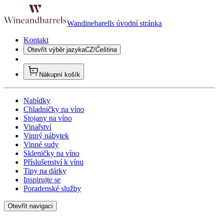
Wandinebarells úvodní stránka
Kontakt
Otevřít výběr jazyka
CZ/Čeština
Nákupní košík
Nabídky
Chladničky na víno
Stojany na víno
Vinařství
Vinný nábytek
Vinné sudy
Skleničky na víno
Příslušenství k vínu
Tipy na dárky
Inspirujte se
Poradenské služby
Otevřít navigaci