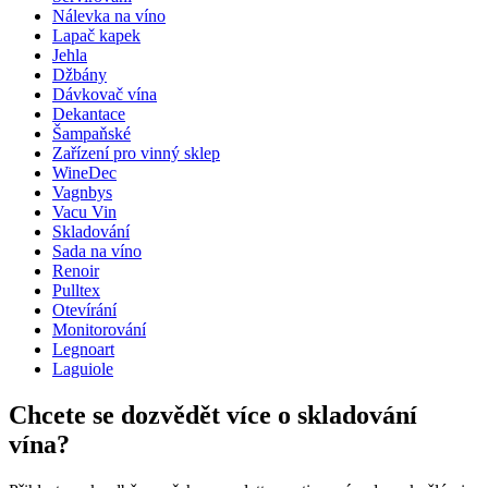
Nálevka na víno
Hmotnost (kg)
1.5
Lapač kapek
Výška (cm)
16
Jehla
Šířka (cm)
16
Džbány
Dávkovač vína
Dekantace
Šampaňské
Zařízení pro vinný sklep
WineDec
Vagnbys
Vacu Vin
Skladování
Sada na víno
Renoir
Pulltex
Otevírání
Monitorování
Legnoart
Laguiole
Chcete se dozvědět více o skladování
vína?