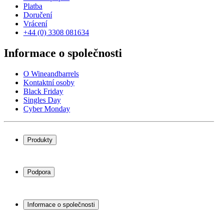
Platba
Doručení
Vrácení
+44 (0) 3308 081634
Informace o společnosti
O Wineandbarrels
Kontaktní osoby
Black Friday
Singles Day
Cyber Monday
Produkty
Chladničky na víno
Stojany na víno
Podpora
Vinný nábytek
Vinné sudy
Často kladené otázky
Příslušenství k vínu
Servisní případ
Informace o společnosti
Platba
Doručení