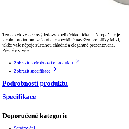
Tento stylový ocelový ledový kbelík/chladnička na šampaňské je
ideální pro intimní setkání a je speciálně navržen pro půlky lahví,
takže vaše nápoje zůstanou chladné a elegantně prezentované.
Přečtěte si více.
Zobrazit podrobnosti o produktu
Zobrazit specifikace
Podrobnosti produktu
Specifikace
Informace
Doporučené kategorie
Číslo produktu
AV1007
Servírování
Rozměry (ŠxVxH cm)