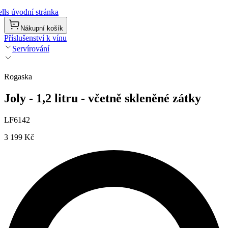
lls úvodní stránka
Nákupní košík
Příslušenství k vínu
Servírování
Rogaska
Joly - 1,2 litru - včetně skleněné zátky
LF6142
3 199 Kč