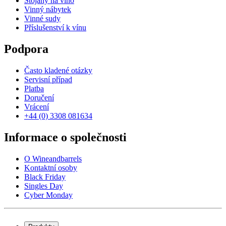
Stojany na víno
Vinný nábytek
Vinné sudy
Příslušenství k vínu
Podpora
Často kladené otázky
Servisní případ
Platba
Doručení
Vrácení
+44 (0) 3308 081634
Informace o společnosti
O Wineandbarrels
Kontaktní osoby
Black Friday
Singles Day
Cyber Monday