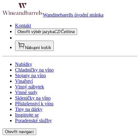
Wandinebarells úvodní stránka
Kontakt
Otevřít výběr jazyka
CZ/Čeština
Nákupní košík
Nabídky
Chladničky na víno
Stojany na víno
Vinařství
Vinný nábytek
Vinné sudy
Skleničky na víno
Příslušenství k vínu
Tipy na dárky
Inspirujte se
Poradenské služby
Otevřít navigaci