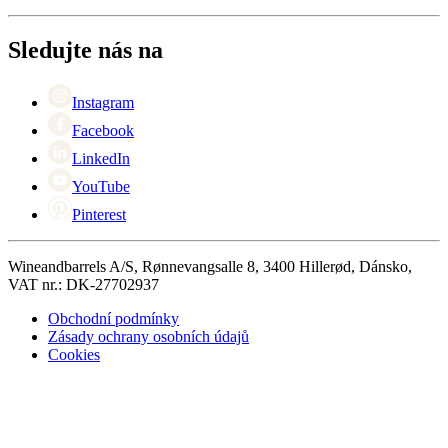
O Wineandbarrels
Vrácení
Kontaktní osoby
+44 (0) 3308 081634
Black Friday
Sledujte nás na
Singles Day
Cyber Monday
Instagram
Facebook
LinkedIn
YouTube
Pinterest
Wineandbarrels A/S, Rønnevangsalle 8, 3400 Hillerød, Dánsko,
VAT nr.: DK-27702937
Obchodní podmínky
Zásady ochrany osobních údajů
Cookies