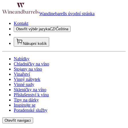
Wandinebarells úvodní stránka
Kontakt
Otevřít výběr jazyka
CZ/Čeština
Nákupní košík
Nabídky
Chladničky na víno
Stojany na víno
Vinařství
Vinný nábytek
Vinné sudy
Skleničky na víno
Příslušenství k vínu
Tipy na dárky
Inspirujte se
Poradenské služby
Otevřít navigaci