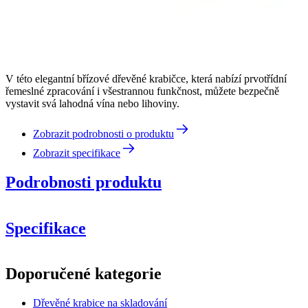
V této elegantní břízové dřevěné krabičce, která nabízí prvotřídní
řemeslné zpracování i všestrannou funkčnost, můžete bezpečně
vystavit svá lahodná vína nebo lihoviny.
Zobrazit podrobnosti o produktu
Zobrazit specifikace
Podrobnosti produktu
Specifikace
Informace
Doporučené kategorie
Číslo produktu
IM726
Dřevěné krabice na skladování
Rozměry (ŠxVxH cm)