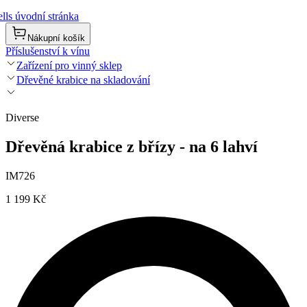
lls úvodní stránka
Nákupní košík
Příslušenství k vínu
Zařízení pro vinný sklep
Dřevěné krabice na skladování
Diverse
Dřevěná krabice z břízy - na 6 lahví
IM726
1 199 Kč