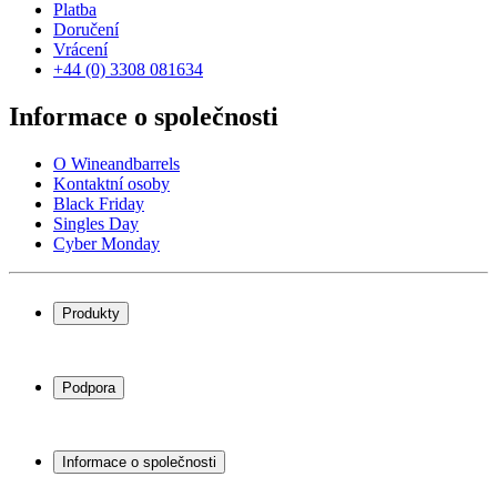
Platba
Doručení
Vrácení
+44 (0) 3308 081634
Informace o společnosti
O Wineandbarrels
Kontaktní osoby
Black Friday
Singles Day
Cyber Monday
Produkty
Chladničky na víno
Stojany na víno
Podpora
Vinný nábytek
Vinné sudy
Často kladené otázky
Příslušenství k vínu
Servisní případ
Informace o společnosti
Platba
Doručení